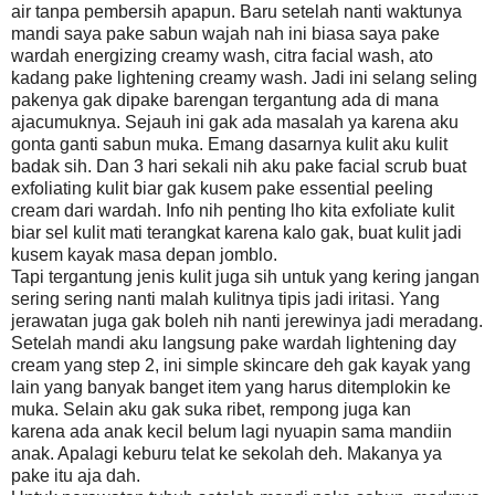
air tanpa pembersih apapun. Baru setelah nanti waktunya
mandi saya pake sabun wajah nah ini biasa saya pake
wardah energizing creamy wash, citra facial wash, ato
kadang pake lightening creamy wash. Jadi ini selang seling
pakenya gak dipake barengan tergantung ada di mana
ajacumuknya. Sejauh ini gak ada masalah ya karena aku
gonta ganti sabun muka. Emang dasarnya kulit aku kulit
badak sih. Dan 3 hari sekali nih aku pake facial scrub buat
exfoliating kulit biar gak kusem pake essential peeling
cream dari wardah. Info nih penting lho kita exfoliate kulit
biar sel kulit mati terangkat karena kalo gak, buat kulit jadi
kusem kayak masa depan jomblo.
Tapi tergantung jenis kulit juga sih untuk yang kering jangan
sering sering nanti malah kulitnya tipis jadi iritasi. Yang
jerawatan juga gak boleh nih nanti jerewinya jadi meradang.
Setelah mandi aku langsung pake wardah lightening day
cream yang step 2, ini simple skincare deh gak kayak yang
lain yang banyak banget item yang harus ditemplokin ke
muka. Selain aku gak suka ribet, rempong juga kan
karena ada anak kecil belum lagi nyuapin sama mandiin
anak. Apalagi keburu telat ke sekolah deh. Makanya ya
pake itu aja dah.