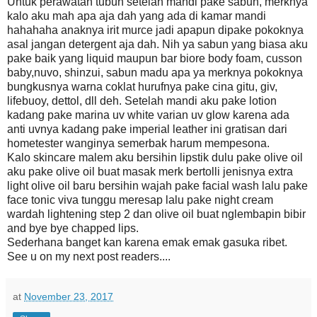
Untuk perawatan tubuh setelah mandi pake sabun, merknya
kalo aku mah apa aja dah yang ada di kamar mandi
hahahaha anaknya irit murce jadi apapun dipake pokoknya
asal jangan detergent aja dah. Nih ya sabun yang biasa aku
pake baik yang liquid maupun bar biore body foam, cusson
baby,nuvo, shinzui, sabun madu apa ya merknya pokoknya
bungkusnya warna coklat hurufnya pake cina gitu, giv,
lifebuoy, dettol, dll deh. Setelah mandi aku pake lotion
kadang pake marina uv white varian uv glow karena ada
anti uvnya kadang pake imperial leather ini gratisan dari
hometester wanginya semerbak harum mempesona.
Kalo skincare malem aku bersihin lipstik dulu pake olive oil
aku pake olive oil buat masak merk bertolli jenisnya extra
light olive oil baru bersihin wajah pake facial wash lalu pake
face tonic viva tunggu meresap lalu pake night cream
wardah lightening step 2 dan olive oil buat nglembapin bibir
and bye bye chapped lips.
Sederhana banget kan karena emak emak gasuka ribet.
See u on my next post readers....
at
November 23, 2017