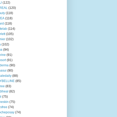
U
(122)
REAL
(120)
uty
(118)
VEA
(118)
ard
(118)
telab
(114)
rlett
(105)
nier
(102)
a
(102)
ua
(94)
rine
(91)
nsort
(91)
oderma
(90)
asui
(90)
aledaily
(88)
YBELLINE
(85)
tree
(83)
diheal
(82)
ul
(75)
heskin
(75)
isfree
(74)
ocheposay
(74)