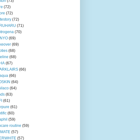
ton
(73)
re
(72)
ore
(72)
testory
(72)
RUHARU
(71)
trogena
(70)
NYO
(69)
keover
(69)
ties
(68)
eline
(68)
HA
(67)
ARKLAIRS
(66)
oaqua
(66)
OSKIN
(64)
ilaco
(64)
nds
(63)
FI
(61)
rpure
(61)
tific
(60)
aphil
(59)
ncare routine
(59)
IMATE
(57)
ERWHITE
(57)