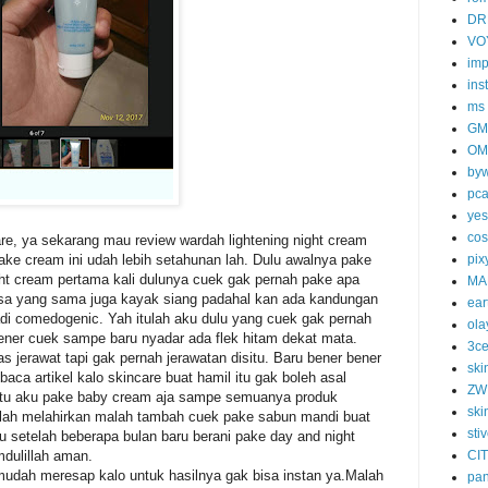
DR
VO
imp
ins
ms
GM
OM
byw
pc
yes
cos
are, ya sekarang mau review wardah lightening night cream
pake cream ini udah lebih setahunan lah. Dulu awalnya pake
pix
ght cream pertama kali dulunya cuek gak pernah pake apa
MA
asa yang sama juga kayak siang padahal kan ada kandungan
ear
di comedogenic. Yah itulah aku dulu yang cuek gak pernah
ola
 bener cuek sampe baru nyadar ada flek hitam dekat mata.
3c
s jerawat tapi gak pernah jerawatan disitu. Baru bener bener
ski
baca artikel kalo skincare buat hamil itu gak boleh asal
ZW
i itu aku pake baby cream aja sampe semuanya produk
ski
elah melahirkan malah tambah cuek pake sabun mandi buat
sti
u setelah beberapa bulan baru berani pake day and night
mdulillah aman.
CI
mudah meresap kalo untuk hasilnya gak bisa instan ya.Malah
pa