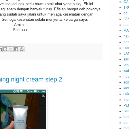
CA
avelling jadi gak perlu bawa kotak obat yang bulky. Eh ini
TR
segi enam dengan banyak tutup. Efisien banget deh pokonya.
gou
yang sudah saya jalani untuk menjaga kesehatan dengan
FA
i. Semoga kesehatan selalu menyertai keluarga saya.
Amiin..
ba
See uuu
MA
hal
nat
co
LA
sar
lan
wa
no
ing night cream step 2
som
kle
suk
the
PE
SH
loo
pur
ro