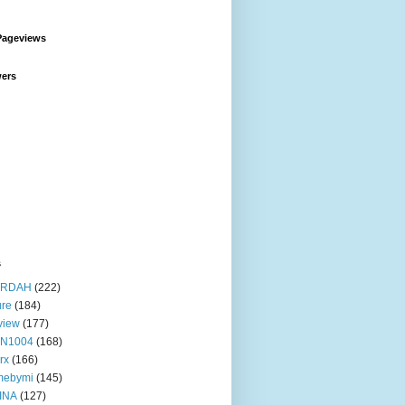
Pageviews
wers
s
RDAH
(222)
ure
(184)
view
(177)
IN1004
(168)
rx
(166)
mebymi
(145)
INA
(127)