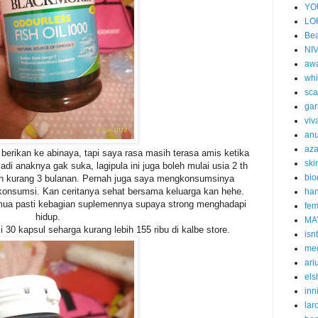
YO
LO
Bea
NI
aw
whi
sca
gar
viv
an
aza
berikan ke abinaya, tapi saya rasa masih terasa amis ketika
ski
adi anaknya gak suka, lagipula ini juga boleh mulai usia 2 th
bi
ih kurang 3 bulanan. Pernah juga saya mengkonsumsinya
onsumsi. Kan ceritanya sehat bersama keluarga kan hehe.
han
mua pasti kebagian suplemennya supaya strong menghadapi
fem
hidup.
MA
 30 kapsul seharga kurang lebih 155 ribu di kalbe store.
isn
me
ari
els
inn
lar