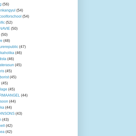
g
(56)
unkangyul
(54)
coolforschool
(54)
ific
(52)
NAVIE
(50)
(50)
ve
(48)
urerepublic
(47)
ikaholika
(46)
tista
(46)
aterasun
(45)
ris
(45)
borist
(45)
r
(45)
lage
(45)
RMAANGEL
(44)
xsoon
(44)
nka
(44)
HNSONS
(43)
m
(43)
ell
(42)
sea
(42)