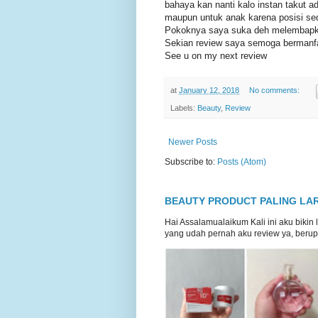
bahaya kan nanti kalo instan takut a
maupun untuk anak karena posisi sed
Pokoknya saya suka deh melembapk
Sekian review saya semoga bermanf
See u on my next review
at
January 12, 2018
No comments:
Labels:
Beauty
,
Review
Newer Posts
Subscribe to:
Posts (Atom)
BEAUTY PRODUCT PALING LARI
Hai Assalamualaikum Kali ini aku bikin 
yang udah pernah aku review ya, berupa