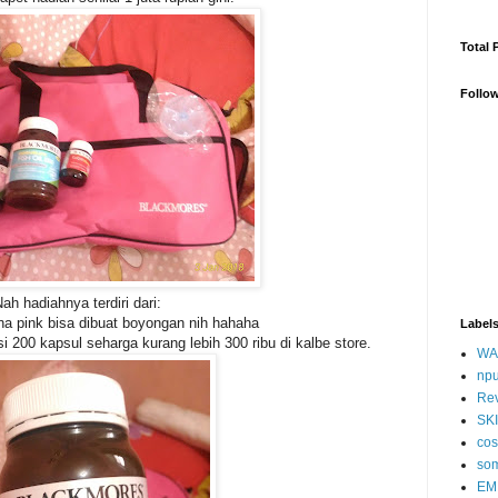
Total 
Follo
ah hadiahnya terdiri dari:
na pink bisa dibuat boyongan nih hahaha
Label
si 200 kapsul seharga kurang lebih 300 ribu di kalbe store.
WA
np
Re
SK
cos
so
EM