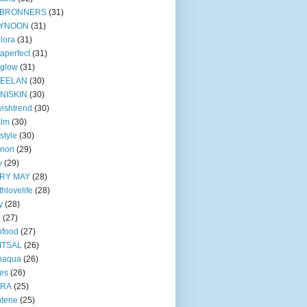
BRONNERS
(31)
YNOON
(31)
lora
(31)
taperfect
(31)
 glow
(31)
EELAN
(30)
NISKIN
(30)
ishtrend
(30)
alm
(30)
style
(30)
nori
(29)
y
(29)
RY MAY
(28)
thlovelife
(28)
y
(28)
e
(27)
nfood
(27)
ITSAL
(26)
naqua
(26)
ves
(26)
TRA
(25)
ntene
(25)