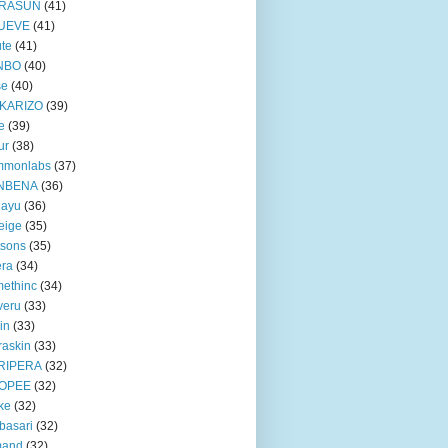
RASUN
(41)
UEVE
(41)
te
(41)
NBO
(40)
se
(40)
KARIZO
(39)
e
(39)
ur
(38)
mmonlabs
(37)
NBENA
(36)
iayu
(36)
eige
(35)
tsons
(35)
era
(34)
ethinc
(34)
veru
(33)
in
(33)
raskin
(33)
RIPERA
(32)
OPEE
(32)
ke
(32)
basari
(32)
mand
(32)