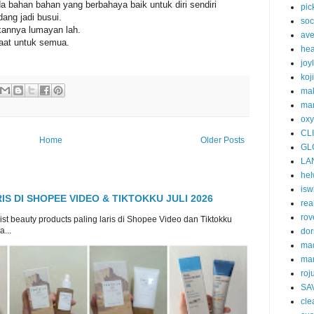
da bahan bahan yang berbahaya baik untuk diri sendiri
pic
ang jadi busui.
soc
annya lumayan lah.
av
aat untuk semua.
he
joy
koj
ma
mar
oxy
CL
Home
Older Posts
GL
LA
he
isw
S DI SHOPEE VIDEO & TIKTOKKU JULI 2026
rea
rov
list beauty products paling laris di Shopee Video dan Tiktokku
...
dor
ma
ma
roj
SA
cle