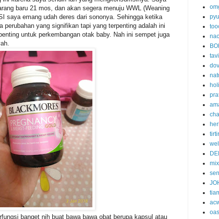
om
karang baru 21 mos, dan akan segera menuju WWL (Weaning
 ASI saya emang udah deres dari sononya. Sehingga ketika
py
 perubahan yang signifikan tapi yang terpenting adalah ini
too
penting untuk perkembangan otak baby. Nah ini sempet juga
nac
yah.
BO
tavi
do
nat
hol
pra
am
cha
her
tirti
wel
DE
mi
se
JO
tia
acw
oa
berfungsi banget nih buat bawa bawa obat berupa kapsul atau