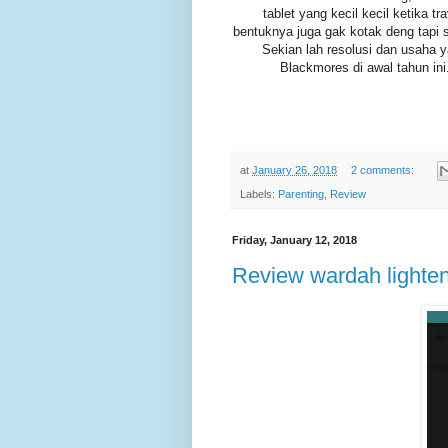
tablet yang kecil kecil ketika tr
bentuknya juga gak kotak deng tapi 
Sekian lah resolusi dan usaha 
Blackmores di awal tahun in
at
January 26, 2018
2 comments:
Labels:
Parenting
,
Review
Friday, January 12, 2018
Review wardah lighten