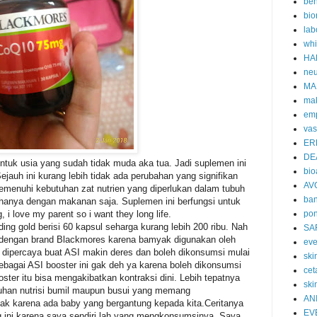
ben
bio
lab
whi
HA
neu
MA
ma
emp
vas
ER
DE
untuk usia yang sudah tidak muda aka tua. Jadi suplemen ini
bi
ejauh ini kurang lebih tidak ada perubahan yang signifikan
AV
emenuhi kebutuhan zat nutrien yang diperlukan dalam tubuh
ban
i hanya dengan makanan saja. Suplemen ini berfungsi untuk
 i love my parent so i want they long life.
po
ng gold berisi 60 kapsul seharga kurang lebih 200 ribu. Nah
SA
a dengan brand Blackmores karena bamyak digunakan oleh
eve
ipercaya buat ASI makin deres dan boleh dikonsumsi mulai
skin
ebagai ASI booster ini gak deh ya karena boleh dikonsumsi
cet
ster itu bisa mengakibatkan kontraksi dini. Lebih tepatnya
ski
uhan nutrisi bumil maupun busui yang memang
AN
ak karena ada baby yang bergantung kepada kita.Ceritanya
EV
g ini karena saya sendiri lah yang mengkonsumsinya. Saya