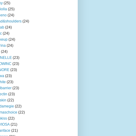
ky
(25)
iolla
(25)
eeno
(24)
ad&shoulders
(24)
lab
(24)
ic
(24)
keup
(24)
ina
(24)
(24)
INELLE
(23)
OWINC
(23)
NORE
(23)
lwa
(23)
hite
(23)
lbarrier
(23)
ectin
(23)
skin
(22)
damegie
(22)
maschoice
(22)
ukiss
(22)
VIOSA
(21)
anface
(21)