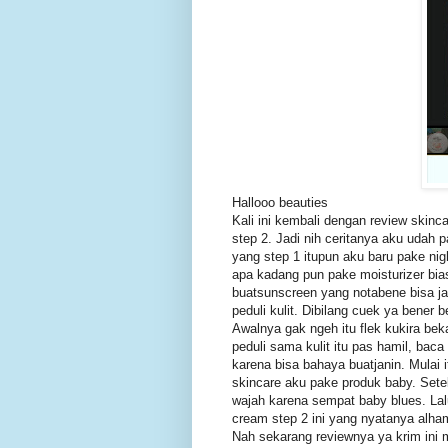
Hallooo beauties
Kali ini kembali dengan review skinc
step 2. Jadi nih ceritanya aku udah 
yang step 1 itupun aku baru pake ni
apa kadang pun pake moisturizer bi
buatsunscreen yang notabene bisa ja
peduli kulit. Dibilang cuek ya bener
Awalnya gak ngeh itu flek kukira beka
peduli sama kulit itu pas hamil, baca 
karena bisa bahaya buatjanin. Mula
skincare aku pake produk baby. Set
wajah karena sempat baby blues. Lal
cream step 2 ini yang nyatanya alha
Nah sekarang reviewnya ya krim ini 