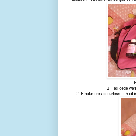
N
1. Tas gede war
2. Blackmores odourless fish oil i