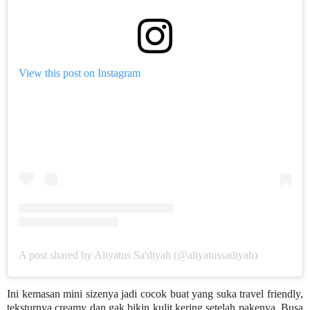
View this post on Instagram
A post shared by Aliyatus Sa'diyah (@aliyatussadiyah)
Ini kemasan mini sizenya jadi cocok buat yang suka travel friendly,
teksturnya creamy dan gak bikin kulit kering setelah pakenya. Busa