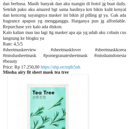
dan berbusa. Masih banyak dan aku tuangin di botol jg buat daily.
Setelah paku aku amazed bgt sama hasilnya krn bikin kulit kenyal
dan kenceng sayangnya masker ini bikin jd pilling gt ya. Gak ada
fragrance apapun yg mengganggu. Harganya pun jg affordable.
Repurchase yez kalo ada diskon.
Kalo kalian mau tau lagi ttg masker apa aja yg udah aku cobain cus
langsung ke blogku ya
Rate: 4,5/5
#sheetmaskreview #sheetmasklover #sheetmaskkorea
#misshasheetmask #pomegranatesheetmask #misshaindonesia
#beauty
Price: Rp 17.250,00
https://shp.ee/mjth5nh
Missha airy fit sheet mask tea tree