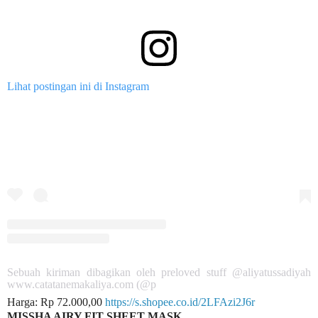
Lihat postingan ini di Instagram
Sebuah kiriman dibagikan oleh preloved stuff @aliyatussadiyah
www.catatanemakaliya.com (@p
Harga: Rp 72.000,00
https://s.shopee.co.id/2LFAzi2J6r
MISSHA AIRY FIT SHEET MASK