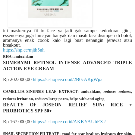
ini
maskernya fit to face ya jadi gak sampe kedodoran gitu,
essencenya juga lumayan banyak dan masih bisa disimpen di botol,
aromanya enak cocok kalo lagi buat nenangin jerawat atau
breakout
.
https://shp.ee/mjth5nh
BHA: antioxidant
SOMEBYMI RETINOL INTENSE ADVANCED TRIPLE
ACTION EYE CREAM
Rp 202.000,00
https://s.shopee.co.id/2B0cAKgWga
CAMELLIA SINENSIS LEAF EXTRACT: antioxidant, reduces redness,
reduces irritation, reduces large pores, helps with anti aging
BEAUTY OF JOSEON RELIEF SUN: RICE +
PROBIOTICS SPF 50+
Rp 167.000,00
https://s.shopee.co.id/AKKYAUhFX2
SNAIL SECRETION FILTRATE: good for scar healing, hydrates dry skin,