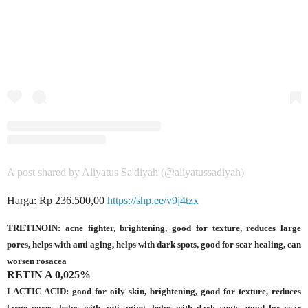
A post shared by Aliyatus Sa'diyah (@aliyatussadiyah)
Harga: Rp 236.500,00
https://shp.ee/v9j4tzx
TRETINOIN: acne fighter, brightening, good for texture, reduces large
pores, helps with anti aging, helps with dark spots, good for scar healing, can
worsen rosacea
RETIN A 0,025%
LACTIC ACID: good for oily skin, brightening, good for texture, reduces
large pores, helps with anti aging, helps with dark spots, good for scar