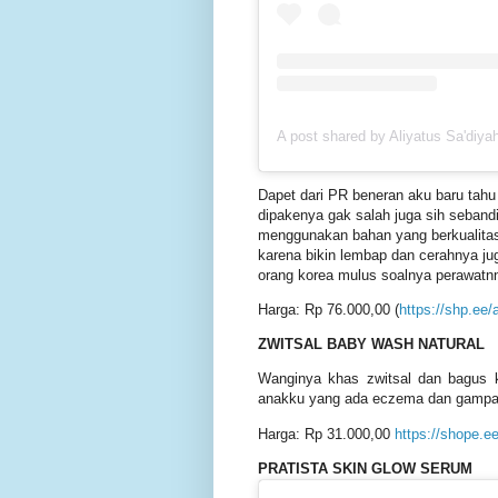
A post shared by Aliyatus Sa'diya
Dapet dari PR beneran aku baru tahu
dipakenya gak salah juga sih seband
menggunakan bahan yang berkualitas. 
karena bikin lembap dan cerahnya jug
orang korea mulus soalnya perawatn
Harga: Rp 76.000,00
(
https://shp.ee/a
ZWITSAL BABY WASH NATURAL
Wanginya khas zwitsal dan bagus ke
anakku yang ada eczema dan gampang
Harga: Rp 31.000,00
https://shope.e
PRATISTA SKIN GLOW SERUM