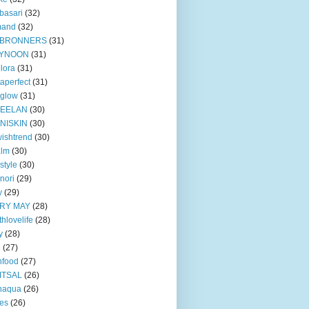
basari
(32)
mand
(32)
BRONNERS
(31)
YNOON
(31)
lora
(31)
taperfect
(31)
 glow
(31)
EELAN
(30)
NISKIN
(30)
ishtrend
(30)
alm
(30)
style
(30)
nori
(29)
y
(29)
RY MAY
(28)
thlovelife
(28)
y
(28)
e
(27)
nfood
(27)
ITSAL
(26)
naqua
(26)
ves
(26)