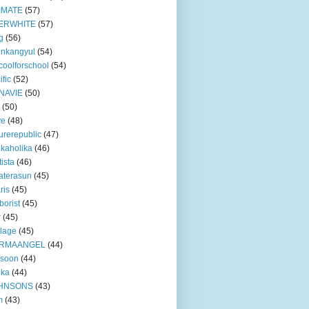
IMATE
(57)
ERWHITE
(57)
g
(56)
unkangyul
(54)
coolforschool
(54)
ific
(52)
NAVIE
(50)
(50)
ve
(48)
urerepublic
(47)
ikaholika
(46)
tista
(46)
aterasun
(45)
ris
(45)
borist
(45)
r
(45)
lage
(45)
RMAANGEL
(44)
xsoon
(44)
nka
(44)
HNSONS
(43)
m
(43)