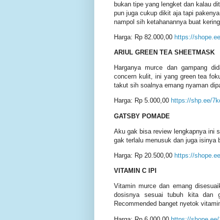
bukan tipe yang lengket dan kalau di
pun juga cukup dikit aja tapi paken
nampol sih ketahanannya buat kering
Harga: Rp 82.000,00
https://shope.
ARIUL GREEN TEA SHEETMASK
Harganya murce dan gampang dida
concern kulit, ini yang green tea fok
takut sih soalnya emang nyaman dip
Harga: Rp 5.000,00
https://shp.ee/7k
GATSBY POMADE
Aku gak bisa review lengkapnya ini 
gak terlalu menusuk dan juga isinya 
Harga: Rp 20.500,00
https://shope.
VITAMIN C IPI
Vitamin murce dan emang disesuaika
dosisnya sesuai tubuh kita dan 
Recommended banget nyetok vitamin C
Harga: Rp 6.000,00
https://shope.e