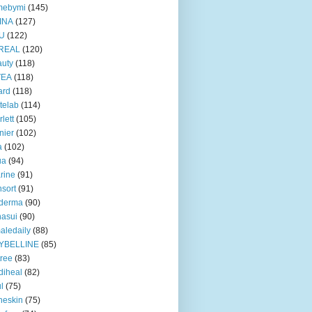
mebymi
(145)
INA
(127)
U
(122)
REAL
(120)
uty
(118)
VEA
(118)
ard
(118)
telab
(114)
rlett
(105)
nier
(102)
a
(102)
ua
(94)
rine
(91)
nsort
(91)
oderma
(90)
asui
(90)
aledaily
(88)
YBELLINE
(85)
tree
(83)
diheal
(82)
ul
(75)
heskin
(75)