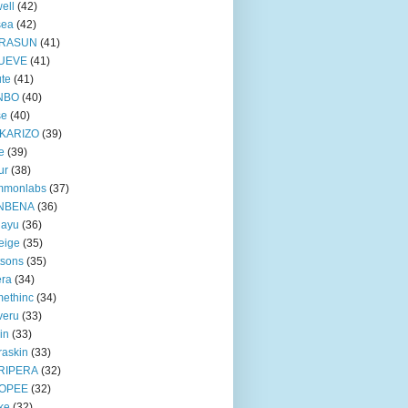
ell
(42)
sea
(42)
RASUN
(41)
UEVE
(41)
te
(41)
NBO
(40)
se
(40)
KARIZO
(39)
e
(39)
ur
(38)
mmonlabs
(37)
NBENA
(36)
iayu
(36)
eige
(35)
tsons
(35)
era
(34)
ethinc
(34)
veru
(33)
in
(33)
raskin
(33)
RIPERA
(32)
OPEE
(32)
ke
(32)