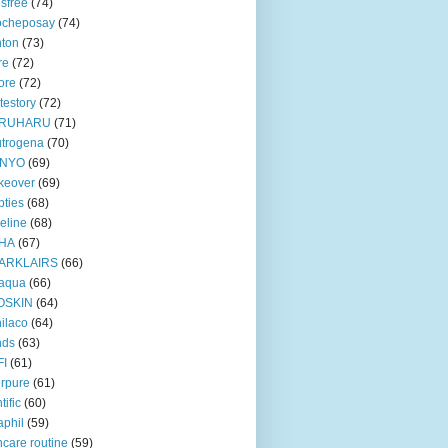
isfree
(74)
ocheposay
(74)
ton
(73)
re
(72)
ore
(72)
testory
(72)
RUHARU
(71)
trogena
(70)
NYO
(69)
keover
(69)
ties
(68)
eline
(68)
HA
(67)
ARKLAIRS
(66)
oaqua
(66)
OSKIN
(64)
ilaco
(64)
nds
(63)
FI
(61)
rpure
(61)
tific
(60)
aphil
(59)
ncare routine
(59)