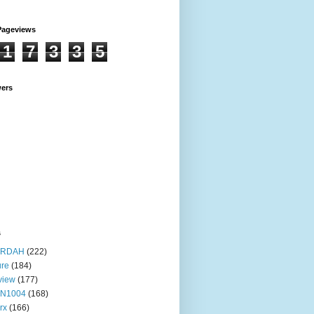
Pageviews
1
7
3
3
5
wers
s
RDAH
(222)
ure
(184)
view
(177)
IN1004
(168)
rx
(166)