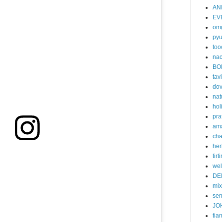
AN
EV
om
py
too
nac
BO
tavi
do
nat
hol
pra
am
cha
her
tirti
wel
DE
mi
se
JO
tia