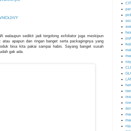
CI
pa
pic
/VhlCk2rVY
soc
av
he
walaupun sedikit jadi tergolong exfoliator juga meskipun
joy
it atau apapun dan ringan banget serta packagingnya yang
koj
roduk bisa kita pakai sampai habis. Sayang banget susah
ma
 udah gak ada.
mar
oxy
CL
GL
LA
he
isw
rea
rov
dor
ma
ma
roj