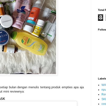
Total 
8
Follo
Label
WA
setiap bulan dengan menulis tentang produk empties apa aja
np
ut mini reviewnya:
Re
ASK
SK
cos