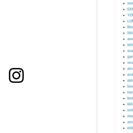
so
EM
YO
LO
Bea
NI
aw
whi
sca
gar
viv
an
aza
ski
bi
han
fem
MA
isn
me
ari
els