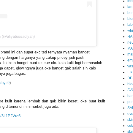
inn
lar
ben
bio
lab
whi
h (@aliyatussadiyah)
HA
neu
MA
 brand ini dan super excited ternyata nyaman banget
ma
ing dengan harganya yang cukup pricey jadi pasti
emp
Ini bisa banget buat rescue aku kalo kulit lagi bermasalah
vas
a dapet, glowingnya juga oke banget gak salah sih kalo
ER
nya juga bagus.
DE
ibyii9
)
bi
AV
ban
 kulit karena lembab dan gak bikin keset, oke buat kulit
po
 ditemui di minimarket juga ada.
SA
eve
e/3L1P2Vrc6i
skin
cet
ski