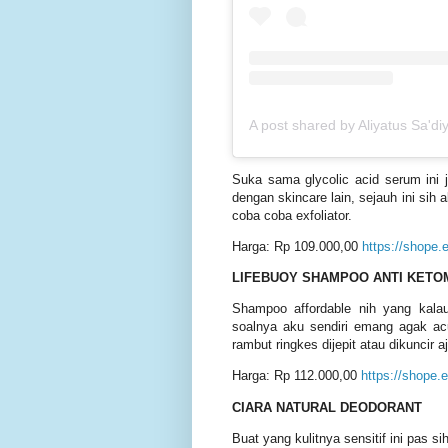
A post shared by Aliyatus Sa'd
Suka sama glycolic acid serum ini j
dengan skincare lain, sejauh ini sih
coba coba exfoliator.
Harga: Rp 109.000,00
https://shop
LIFEBUOY SHAMPOO ANTI KETO
Shampoo affordable nih yang kala
soalnya aku sendiri emang agak acu
rambut ringkes dijepit atau dikuncir aj
Harga: Rp 112.000,00
https://shope
CIARA NATURAL DEODORANT
Buat yang kulitnya sensitif ini pas 