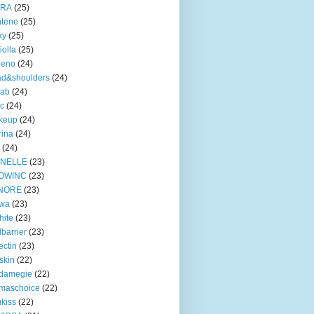
TRA
(25)
ntene
(25)
ky
(25)
iolla
(25)
eeno
(24)
ad&shoulders
(24)
lab
(24)
ic
(24)
keup
(24)
ina
(24)
(24)
INELLE
(23)
OWINC
(23)
NORE
(23)
lwa
(23)
hite
(23)
lbarrier
(23)
ectin
(23)
skin
(22)
damegie
(22)
maschoice
(22)
ukiss
(22)