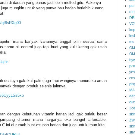
taruh di daerah yang panas jadi lebih melted gitu. Pakenya
pur
ya juga mungkin untuk yang punya bau badan berlebih kurang
ro
at.
DR
ee/qI6sRXg00
VO
imp
ins
petin mana banyak variannya tinggal pilih sesuai sama
ms
us sama oil control juga tapi buat yang kulit kering gak usah
GM
akai.
OM
byw
dajhr
pc
yes
cos
sih soalnya gak ikut pake juga tapi wanginya menurutku aman
pix
banyak dengan produk sejenis lainnya.
MA
ee/6UyyLSs5xo
ear
ola
3c
n dengan kebutuhan vitamin harian jadi gak terlalu besar
ski
gampang ditemui mana harganya oke banget affordable.
ZW
 ini di rumah buat asupan harian dan juga untuk imun kita.
ski
sti
e/1VaIOURjvL