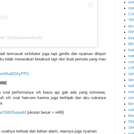
acw
oa
CA
TR
gou
FA
iyah (@aliyatussadiyah)
ba
MA
hal
adi termasuk exfoliator juga tapi gentle dan nyaman dilayer
nat
 aku tidak merasakan breakout tapi oke buat pemula yang mau
co
LA
e.ee/4AaW2AyPPG
sar
lan
MBE
wa
no
u soal performanya sih biasa aja gak ada yang istimewa,
h sih soal haircare karena juga berhijab dan aku sukanya
som
a.
kle
suk
.ee/10dUGepadd
(ukuran besar + refill)
the
PE
SH
sih soalnya terbuat dari bahan alami, waxnya juga nyaman
loo