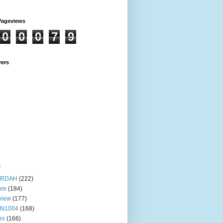
Pageviews
0
0
0
7
9
wers
s
RDAH
(222)
ure
(184)
view
(177)
IN1004
(168)
rx
(166)