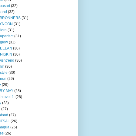
basari
(32)
mand
(32)
BRONNERS
(31)
YNOON
(31)
lora
(31)
taperfect
(31)
 glow
(31)
EELAN
(30)
NISKIN
(30)
ishtrend
(30)
alm
(30)
style
(30)
nori
(29)
y
(29)
RY MAY
(28)
thlovelife
(28)
y
(28)
e
(27)
nfood
(27)
ITSAL
(26)
naqua
(26)
ves
(26)