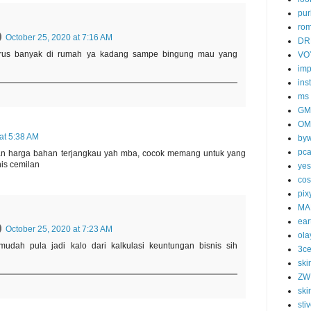
pur
ro
October 25, 2020 at 7:16 AM
DR
arus banyak di rumah ya kadang sampe bingung mau yang
VO
imp
ins
ms
GM
OM
at 5:38 AM
byw
pc
an harga bahan terjangkau yah mba, cocok memang untuk yang
nis cemilan
yes
cos
pix
MA
ear
October 25, 2020 at 7:23 AM
ola
udah pula jadi kalo dari kalkulasi keuntungan bisnis sih
3c
ski
ZW
ski
sti