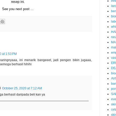
inn
resep ini.
lar
See you next post ...
ben
bio
lab
whi
HA
neu
MA
ma
emp
0 at 1:53 PM
vas
aringnyaaa, ini menarik bangeeet, jadi pengen bikin jugaaa,
ER
semoga berhasil hihihi
DE
bi
AV
ban
October 25, 2020 at 7:12 AM
po
SA
a berhasil daripada beli kan ya
eve
skin
cet
ski