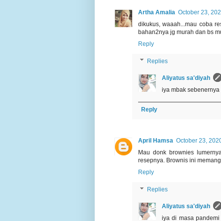
Artha Amalia
October 23, 202
dikukus, waaah...mau coba re
bahan2nya jg murah dan bs mu
Reply
Replies
Aliyatus sa'diyah
iya mbak sebenernya m
Reply
April Hamsa
October 23, 202
Mau donk brownies lumernyaa
resepnya. Brownis ini memang 
Reply
Replies
Aliyatus sa'diyah
iya di masa pandemi 