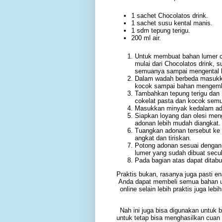
1 sachet Chocolatos drink.
1 sachet susu kental manis.
1 sdm tepung terigu.
200 ml air.
Untuk membuat bahan lumer 
mulai dari Chocolatos drink, s
semuanya sampai mengental la
Dalam wadah berbeda masukka
kocok sampai bahan mengemb
Tambahkan tepung terigu dan
cokelat pasta dan kocok semu
Masukkan minyak kedalam ad
Siapkan loyang dan olesi men
adonan lebih mudah diangkat.
Tuangkan adonan tersebut ke
angkat dan tiriskan.
Potong adonan sesuai dengan
lumer yang sudah dibuat secu
Pada bagian atas dapat ditabu
Praktis bukan, rasanya juga pasti en
Anda dapat membeli semua bahan u
online selain lebih praktis juga le
Nah ini juga bisa digunakan untuk b
untuk tetap bisa menghasilkan cuan 