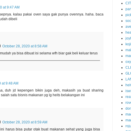
CI
0 at 9:47 AM
pa
sepnya. kalau pakai oven saya gak punya ovennya. haha. baca
pic
dah dibeli
soc
av
he
joy
koj
October 28, 2020 at 8:58 AM
ma
udah ya bisa dibuat isi selama wfh biar gak beli keluar terus
mar
oxy
CL
GL
LA
0 at 9:48 AM
he
, duh jd kepengen bikin juga deh, makasih ya buat sharing
isw
salah satu bisnis makanan yg lg heits belakangan ini
rea
rov
dor
ma
ma
October 28, 2020 at 8:59 AM
roj
ini harus bisa putar otak buat makanan sehat yang juga bisa