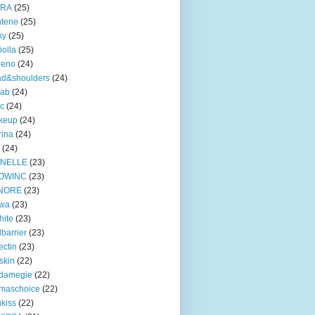
TRA
(25)
ntene
(25)
ky
(25)
iolla
(25)
eeno
(24)
ad&shoulders
(24)
lab
(24)
ic
(24)
keup
(24)
ina
(24)
(24)
INELLE
(23)
OWINC
(23)
NORE
(23)
lwa
(23)
hite
(23)
lbarrier
(23)
ectin
(23)
skin
(22)
damegie
(22)
maschoice
(22)
ukiss
(22)