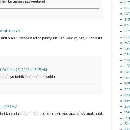
amilan keluarga saat weekend
acw
oa
CA
TR
gou
FA
20 at 3:04 AM
ba
 Aku bukan timndessert or pastry sih. Jadi kalo yg begitu lbh suka
MA
hal
nat
co
LA
October 25, 2020 at 7:15 AM
sar
ngen aja ya bebikinan dan ada waktu
lan
wa
no
som
kle
suk
 at 5:25 AM
the
dari kemarin bingung banget mau bikin kue apa untuk anak-anak
PE
SH
loo