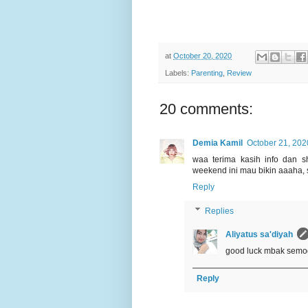
at
October 20, 2020
Labels:
Parenting
,
Review
20 comments:
Demia Kamil
October 21, 202
waa terima kasih info dan sh
weekend ini mau bikin aaaha, 
Reply
Replies
Aliyatus sa'diyah
good luck mbak semog
Reply