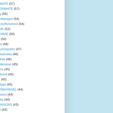
IMATE
(57)
ERWHITE
(57)
g
(56)
unkangyul
(54)
coolforschool
(54)
ific
(52)
NAVIE
(50)
(50)
ve
(48)
urerepublic
(47)
ikaholika
(46)
tista
(46)
aterasun
(45)
ris
(45)
borist
(45)
r
(45)
lage
(45)
RMAANGEL
(44)
xsoon
(44)
nka
(44)
HNSONS
(43)
m
(43)