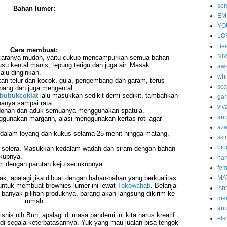
so
Bahan lumer:
EM
YO
LO
Bea
Cara membuat:
NI
caranya mudah, yaitu cukup mencampurkan semua bahan
usu kental manis, tepung terigu dan juga air. Masak
aw
lu dinginkan.
whi
n telur dan kocok, gula, pengembang dan garam, terus
sca
ang dan juga mengental.
bubukcoklat
lalu masukkan sedikit demi sedikit, tambahkan
gar
anya sampai rata.
viv
onan dan aduk semuanya menggunakan spatula.
an
ggunakan margarin, alasi menggunakan kertas roti agar
aza
 dalam loyang dan kukus selama 25 menit hingga matang,
ski
bi
 selera. Masukkan kedalam wadah dan siram dengan bahan
kupnya.
han
ri dengan parutan keju secukupnya.
fem
ak, apalagi jika dibuat dengan bahan-bahan yang berkualitas.
MA
ntuk membuat brownies lumer ini lewat
Tokowahab
. Belanja
isn
bih banyak pilihan produknya, barang akan langsung dikirim ke
me
rumah.
ari
isnis nih Bun, apalagi di masa pandemi ini kita harus kreatif
els
di segala keterbatasannya. Yuk yang mau jualan bisa tengok