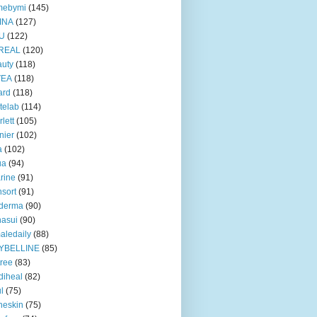
mebymi
(145)
INA
(127)
U
(122)
REAL
(120)
uty
(118)
VEA
(118)
ard
(118)
telab
(114)
rlett
(105)
nier
(102)
a
(102)
ua
(94)
rine
(91)
nsort
(91)
oderma
(90)
asui
(90)
aledaily
(88)
YBELLINE
(85)
tree
(83)
diheal
(82)
ul
(75)
heskin
(75)