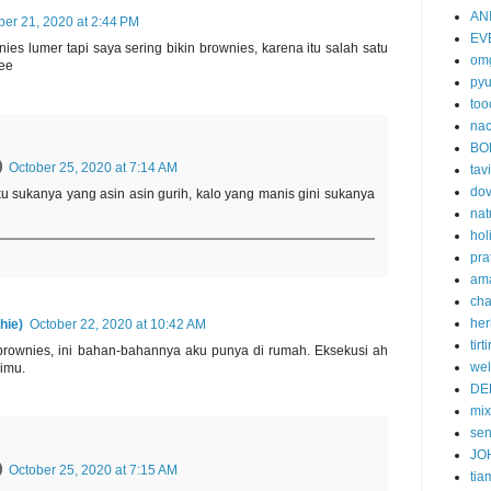
AN
ber 21, 2020 at 2:44 PM
EV
ies lumer tapi saya sering bikin brownies, karena itu salah satu
om
hee
py
too
nac
BO
October 25, 2020 at 7:14 AM
tavi
do
u sukanya yang asin asin gurih, kalo yang manis gini sukanya
nat
hol
pra
am
cha
her
hie)
October 22, 2020 at 10:42 AM
tirti
brownies, ini bahan-bahannya aku punya di rumah. Eksekusi ah
wel
imu.
DE
mi
se
JO
October 25, 2020 at 7:15 AM
tia