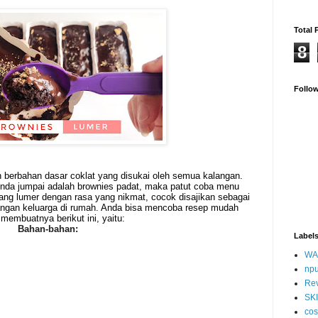
Total 
8
Follo
n berbahan dasar
coklat
yang disukai oleh semua kalangan.
nda jumpai adalah brownies padat, maka patut coba menu
ang lumer dengan rasa yang nikmat, cocok disajikan sebagai
dangan keluarga di rumah. Anda bisa mencoba resep mudah
membuatnya berikut ini, yaitu:
Bahan-bahan:
Label
WA
np
Re
SK
cos