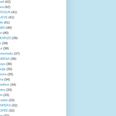
ell
(42)
sea
(42)
RASUN
(41)
UEVE
(41)
te
(41)
NBO
(40)
se
(40)
KARIZO
(39)
e
(39)
ur
(38)
mmonlabs
(37)
NBENA
(36)
iayu
(36)
eige
(35)
tsons
(35)
era
(34)
ethinc
(34)
veru
(33)
in
(33)
raskin
(33)
RIPERA
(32)
OPEE
(32)
ke
(32)