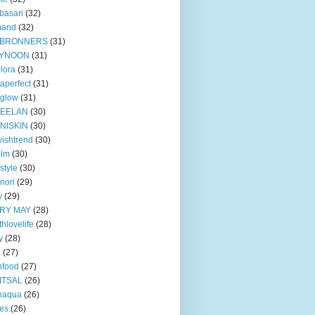
basari
(32)
mand
(32)
BRONNERS
(31)
YNOON
(31)
lora
(31)
taperfect
(31)
 glow
(31)
EELAN
(30)
NISKIN
(30)
ishtrend
(30)
alm
(30)
style
(30)
nori
(29)
y
(29)
RY MAY
(28)
thlovelife
(28)
y
(28)
e
(27)
nfood
(27)
ITSAL
(26)
naqua
(26)
ves
(26)