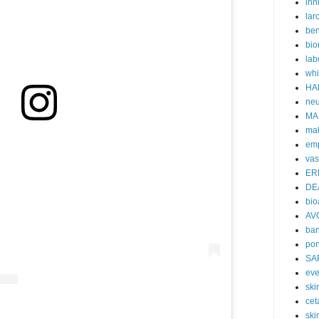
inn
lar
ben
bio
lab
whi
HA
neu
MA
ma
emp
vas
ER
DE
bi
AV
ban
po
SA
eve
skin
cet
ski