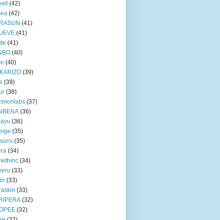
ell
(42)
sea
(42)
RASUN
(41)
UEVE
(41)
te
(41)
NBO
(40)
se
(40)
KARIZO
(39)
e
(39)
ur
(38)
mmonlabs
(37)
NBENA
(36)
iayu
(36)
eige
(35)
tsons
(35)
era
(34)
ethinc
(34)
veru
(33)
in
(33)
raskin
(33)
RIPERA
(32)
OPEE
(32)
ke
(32)