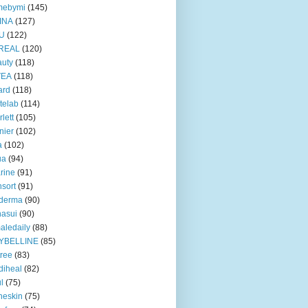
mebymi
(145)
INA
(127)
U
(122)
REAL
(120)
uty
(118)
VEA
(118)
ard
(118)
telab
(114)
rlett
(105)
nier
(102)
a
(102)
ua
(94)
rine
(91)
nsort
(91)
oderma
(90)
asui
(90)
aledaily
(88)
YBELLINE
(85)
tree
(83)
diheal
(82)
ul
(75)
heskin
(75)