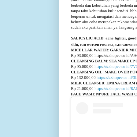
berbeda dan kebutuhan yang berbeda m
tanpa tahu kebutuhan kulit sendiri. Na
berperan untuk mengatasi dan mencega
belum aku coba merupakan rekomendasi 
sudah aku pastikan aman ya, langsung 
SALICYLIC ACID: acne fighter, good fo
skin, can worsen rosacea, can worsen
MICELLAR WATER: GARNIER MIC
Rp 93.000,00 https://s.shopee.co.id/
CLEANSING BALM: SEA MAKEUP
Rp 95.000,00
https://s.shopee.co.id/7
CLEANSING OIL: MAKE OVER PO
Rp 132.000,00
https://s.shopee.co.id
MILK CLEANSER: EMINA CREAM
Rp 21.000,00
https://s.shopee.co.id/8
FACE WASH:
NPURE FACE WASH C