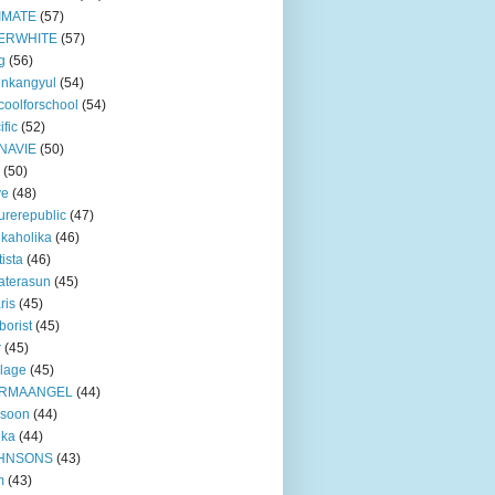
IMATE
(57)
ERWHITE
(57)
g
(56)
unkangyul
(54)
coolforschool
(54)
ific
(52)
NAVIE
(50)
(50)
ve
(48)
urerepublic
(47)
ikaholika
(46)
tista
(46)
aterasun
(45)
ris
(45)
borist
(45)
r
(45)
lage
(45)
RMAANGEL
(44)
xsoon
(44)
nka
(44)
HNSONS
(43)
m
(43)