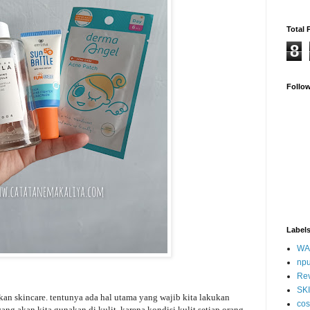
Total 
8
Follo
Label
WA
np
Re
SK
 skincare. tentunya ada hal utama yang wajib kita lakukan
cos
ang akan kita gunakan di kulit, karena kondisi kulit setiap orang