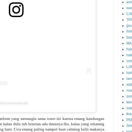
acw
oa
CA
TR
gou
FA
ba
MA
hal
nat
co
LA
sar
lan
wa
no
som
kle
(@aliyatussadiyah)
suk
the
atform yang menangin sama toner ini karena emang kandungan
PE
an kalau dulu tuh beneran ada daunnya lho, kalau yang sekarang
SH
ang baru. Cica emang paling nampol buat calming kulit makanya
loo