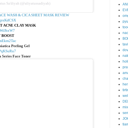
tus Sa'diyah (@aliyatussadiyah)
AN
EV
FACE WASH & CICA SHEET MASK REVIEW
om
4pvpxKdCSX
py
T ACNE CLAY MASK
too
VmWiJhxW7
nac
T BOOST
BO
1VmEkm2Tac
tavi
iatica Peeling Gel
do
4VPqKSuRu7
nat
 Series Face Toner
hol
pra
am
cha
her
tirti
wel
DE
mi
se
JO
tia