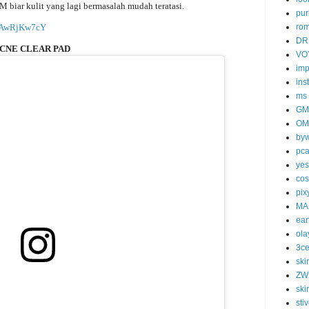
biar kulit yang lagi bermasalah mudah teratasi.
pur
/1AwRjKw7cY
ro
DR
ACNE CLEAR PAD
VO
imp
ins
ms
GM
OM
byw
pc
yes
cos
pix
MA
ear
ola
3c
ski
ZW
ski
sti