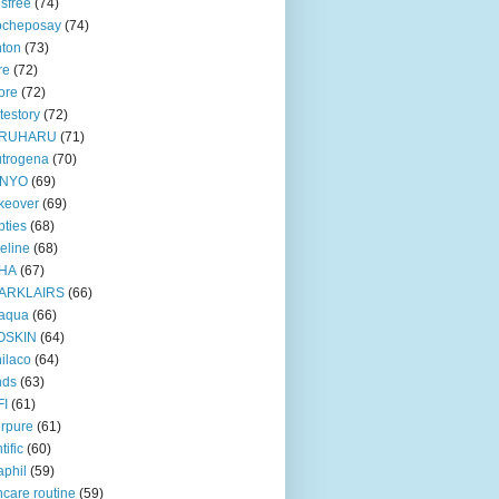
isfree
(74)
ocheposay
(74)
ton
(73)
re
(72)
ore
(72)
testory
(72)
RUHARU
(71)
trogena
(70)
NYO
(69)
keover
(69)
ties
(68)
eline
(68)
HA
(67)
ARKLAIRS
(66)
oaqua
(66)
OSKIN
(64)
ilaco
(64)
nds
(63)
FI
(61)
rpure
(61)
tific
(60)
aphil
(59)
ncare routine
(59)