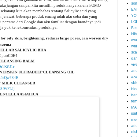
so
aka jangan sampai kita memilih produk hanya karena FOMO
EM
h sekarang kita akan membahas tentang Salicylic acid yang
YO
h jerawat, beberapa produk emang udah aku coba dan yang
LO
pertama dari Google dan aku familiar dengan brandnya jadi
aja yuk ke rekomendasi produknya.
Bea
NI
r oily skin, brightening, reduces large pores, can worsen dry
aw
 eczema
whi
ELLAR SALICYLIC BHA
sca
AA0puoC6E4
gar
 CLEANSING BALM
viv
V0r1KfU1r
an
WERSKIN ULTRADEEP CLEANSING OIL
aza
/3L5rQw784B
Y MILK CLEANSER
ski
AJ8fWFLJj
bi
ENTELLA ASIATICA
han
fem
MA
isn
me
ari
els