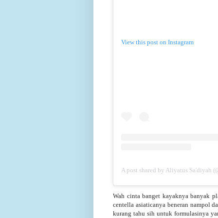
View this post on Instagram
A post shared by Aliyatus Sa'diyah 
Wah cinta banget kayaknya banyak pl
centella asiaticanya beneran nampol d
kurang tahu sih untuk formulasinya y