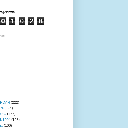
Pageviews
0
1
0
2
8
wers
s
RDAH
(222)
ure
(184)
view
(177)
IN1004
(168)
rx
(166)