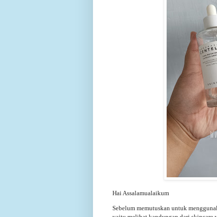
Hai Assalamualaikum
Sebelum memutuskan untuk menggunakan
yaitu melihat kandungan dari skincare y