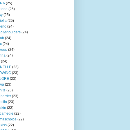
TRA
(25)
ntene
(25)
ky
(25)
iolla
(25)
eeno
(24)
ad&shoulders
(24)
lab
(24)
ic
(24)
keup
(24)
ina
(24)
(24)
INELLE
(23)
OWINC
(23)
NORE
(23)
lwa
(23)
hite
(23)
lbarrier
(23)
ectin
(23)
skin
(22)
damegie
(22)
maschoice
(22)
ukiss
(22)