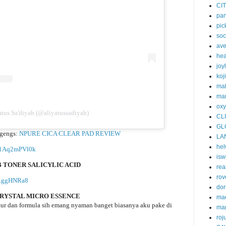
CI
pa
pic
soc
av
he
joy
koj
ma
mar
oxy
tus Sa'diyah (@aliyatussadiyah)
CL
GL
 gengs:
NPURE CICA CLEAR PAD REVIEW
LA
he
e/1Aq2mPVl0k
isw
 TONER SALICYLIC ACID
rea
rov
1qLggHNRa8
dor
CRYSTAL MICRO ESSENCE
ma
stur dan formula sih emang nyaman banget biasanya aku pake di
ma
roj