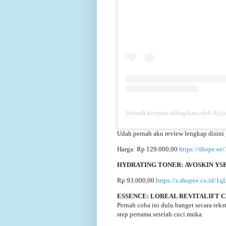
Sebuah kiriman dibagikan oleh Aliya
Udah pernah aku review lengkap disini
Harga: Rp 129.000,00
https://shope.e
HYDRATING TONER: AVOSKIN YSB
Rp 93.000,00
https://s.shopee.co.id/
ESSENCE:
LOREAL REVITALIFT 
Pernah coba ini dulu banget secara tek
step pertama setelah cuci muka.