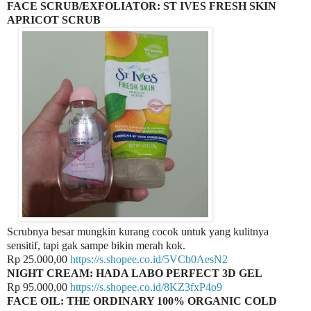
FACE SCRUB/EXFOLIATOR: ST IVES FRESH SKIN
APRICOT SCRUB
Scrubnya besar mungkin kurang cocok untuk yang kulitnya
sensitif, tapi gak sampe bikin merah kok.
Rp 25.000,00
https://s.shopee.co.id/5VCb0AesN2
NIGHT CREAM: HADA LABO PERFECT 3D GEL
Rp 95.000,00
https://s.shopee.co.id/8KZ3fxP4o9
FACE OIL: THE ORDINARY 100% ORGANIC COLD