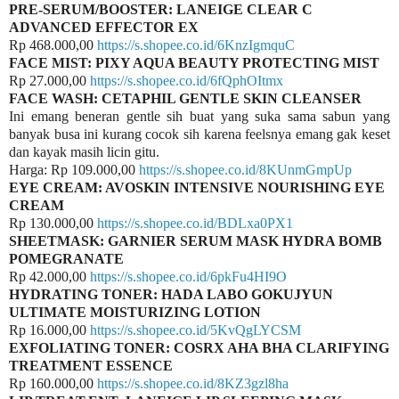
PRE-SERUM/BOOSTER: LANEIGE CLEAR C
ADVANCED EFFECTOR EX
Rp 468.000,00
https://s.shopee.co.id/6KnzIgmquC
FACE MIST: PIXY AQUA BEAUTY PROTECTING MIST
Rp 27.000,00
https://s.shopee.co.id/6fQphOItmx
FACE WASH: CETAPHIL GENTLE SKIN CLEANSER
Ini emang beneran gentle sih buat yang suka sama sabun yang
banyak busa ini kurang cocok sih karena feelsnya emang gak keset
dan kayak masih licin gitu.
Harga: Rp 109.000,00
https://s.shopee.co.id/8KUnmGmpUp
EYE CREAM: AVOSKIN INTENSIVE NOURISHING EYE
CREAM
Rp 130.000,00
https://s.shopee.co.id/BDLxa0PX1
SHEETMASK: GARNIER SERUM MASK HYDRA BOMB
POMEGRANATE
Rp 42.000,00
https://s.shopee.co.id/6pkFu4HI9O
HYDRATING TONER: HADA LABO GOKUJYUN
ULTIMATE MOISTURIZING LOTION
Rp 16.000,00
https://s.shopee.co.id/5KvQgLYCSM
EXFOLIATING TONER: COSRX AHA BHA CLARIFYING
TREATMENT ESSENCE
Rp 160.000,00
https://s.shopee.co.id/8KZ3gzl8ha