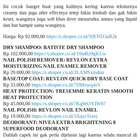
Ini cocok banget buat yang kulitnya kering karena teksturnya
creamy dan juga after effectnya tetep bikin lembab dan gak bikin
keset, wanginya juga soft khas dove menurutku antara yang liquid
dan bar hampir sama wanginya.
Harga: Rp 92.000,00
https://s.shopee.co.id/50END3aB2k
DRY SHAMPOO: BATISTE DRY SHAMPOO
Rp 102.000,00
https://s.shopee.co.id/10mRz9gKLw
NAIL POLISH REMOVER: REVLON EXTRA
MOISTURIZING NAIL ENAMEL REMOVER
Rp 29.000,00
https://s.shopee.co.id/3LAMSxm4un
BASE/TOP COAT: REVLON QUICK DRY BASE COAT
Rp 33.000,00
https://s.shopee.co.id/7fJMowq4sV
HEAT PROTECTION: TRESEMME KERATIN SMOOTH
HEAT PROTECTION
Rp 45.000,00
https://s.shopee.co.id/7KgWOYIW87
NAIL POLISH: REVLON NAIL ENAMEL
Rp 19.000,00
https://s.shopee.co.id/3AqxrTsxej
DEODORANT: NIVEA EXTRA BRIGHTENING 8
SUPERFOOD DEODORANT
Dahlah capek ini gak perlu dijelasin lagi karena selalu muncul di