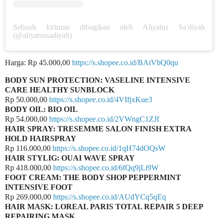
Sebuah kiriman dibagikan oleh Aliyatus Sa'diyah
(@aliyatussadiyah)
Harga: Rp 45.000,00
https://s.shopee.co.id/BAtVbQ0qu
BODY SUN PROTECTION: VASELINE INTENSIVE
CARE HEALTHY SUNBLOCK
Rp 50.000,00
https://s.shopee.co.id/4VIfjxKue3
BODY OIL: BIO OIL
Rp 54.000,00
https://s.shopee.co.id/2VWngC1ZJf
HAIR SPRAY: TRESEMME SALON FINISH EXTRA
HOLD HAIRSPRAY
Rp 116.000,00
https://s.shopee.co.id/1qH74dOQsW
HAIR STYLIG: OUAI WAVE SPRAY
Rp 418.000,00
https://s.shopee.co.id/6fQq9jLi9W
FOOT CREAM: THE BODY SHOP PEPPERMINT
INTENSIVE FOOT
Rp 269.000,00
https://s.shopee.co.id/AUdYCq5qEq
HAIR MASK: LOREAL PARIS TOTAL REPAIR 5 DEEP
REPAIRING MASK