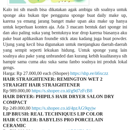
Kalo ini sih masih bisa dikatakan agak ambigu sih soalnya untuk
sponge aku bukan tipe pengguna sponge buat daily make up,
karena ya emang jarang banget make upan aku make up hanya
untuk keperluan konten aja. Ada 3 macam bentuk dari sponge ini
dan aku paling suka yang bentuknya tear drop karena biasanya aku
pake buat aplikasikan foundie stick atau kadang juga buat powder.
Ujung yang kecil bisa digunakan untuk menjangkau daerah-daerah
yang sempit seperti lekukan hidung. Untuk sponge yang lain
soalnya aku pake yang unbranded dan kurang kebih kualitasnya sih
hampir sama cuma aku suka sama fanbo soalnya ini produk lokal
gengs.
Harga: Rp 27.000,00 each (Shopee)
https://shp.ee/ii6xczz
HAIR STRAIGHTENER: REMINGTON WET 2
STRAIGHT HAIR STRAIGHTENER
Rp 989.000,00
https://s.shopee.co.id/g9d7zFcB8
HAIR DRYER: PHIPILS HAIR DRYER SALON DRY
COMPACT
Rp 249.000,00
https://s.shopee.co.id/4pzAG9qyjw
LIP BRUSH: REAL TECHNIQUES LIP COLOR
HAIR CURLER: BABYLISS PRO PORCELAIN
CERAMIC