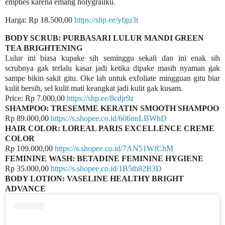
empties karena emang holygrailku.
Harga: Rp 18.500,00
https://shp.ee/yfgu3t
BODY SCRUB: PURBASARI LULUR MANDI GREEN
TEA BRIGHTENING
Lulur ini biasa kupake sih seminggu sekali dan ini enak sih
scrubnya gak terlalu kasar jadi ketika dipake masih nyaman gak
sampe bikin sakit gitu. Oke lah untuk exfoliate mingguan gitu biar
kulit bersih, sel kulit mati keangkat jadi kulit gak kusam.
Price: Rp 7.000,00
https://shp.ee/8cdjr9z
SHAMPOO: TRESEMME KERATIN SMOOTH SHAMPOO
Rp 89.000,00
https://s.shopee.co.id/606nnLBWhD
HAIR COLOR: LOREAL PARIS EXCELLENCE CREME
COLOR
Rp 109.000,00
https://s.shopee.co.id/7AN51WfChM
FEMININE WASH: BETADINE FEMININE HYGIENE
Rp 35.000,00
https://s.shopee.co.id/1B5tb82B3D
BODY LOTION: VASELINE HEALTHY BRIGHT
ADVANCE