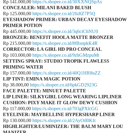
Rp 141.000,00
https://s.shopee.co.id/30XXNQSpAs
CONCEALER: MILANI BAKED BLUSH
Rp 125.000,00
https://s.shopee.co.id/2fuftZ7P5Q
EYESHADOW PRIMER: URBAN DECAY EYESHADOW
PRIMER POTION
Rp 445.000,00
https://s.shopee.co.id/3q6ciChNU0
BRONZER: BENEFIT HOOLA MATTE BRONZER
Rp 215.000,00
https://s.shopee.co.id/8fBsnpkK4R
CORRECTOR: LA GIRL HD PRO CONCEAL
Rp 103.000,00
https://s.shopee.co.id/9zhGMzpuMt
SETTING SPRAY: STUDIO TROPIK FLAWLESS
PRIMING WATER
Rp 157.000,00
https://s.shopee.co.id/40Q1HR8uZZ
LIP TINT: EMINA MAGIC POTION
Rp 38.000,00
https://s.shopee.co.id/6pkGD2923G
FACE PALETTE: MINUET PALETTE
LIP LINER: SILKYGIRL LONG WEARING LIPLINER
CUSHION: PIXY MAKE IT GLOW DEWY CUSHION
Rp 117.000,00
https://s.shopee.co.id/703gPXlcGG
EYELINER: MAYBELLINE HYPERSHARP LINER
Rp 130.000,00
https://s.shopee.co.id/2AyOiI0Kfc
HIGHLIGHTER/LUMINIZER: THE BALM MARY LOU
MANIZER