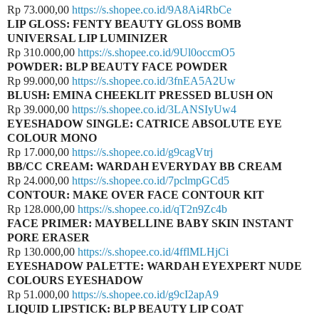
Rp 73.000,00
https://s.shopee.co.id/9A8Ai4RbCe
LIP GLOSS: FENTY BEAUTY GLOSS BOMB
UNIVERSAL LIP LUMINIZER
Rp 310.000,00
https://s.shopee.co.id/9Ul0occmO5
POWDER: BLP BEAUTY FACE POWDER
Rp 99.000,00
https://s.shopee.co.id/3fnEA5A2Uw
BLUSH: EMINA CHEEKLIT PRESSED BLUSH ON
Rp 39.000,00
https://s.shopee.co.id/3LANSIyUw4
EYESHADOW SINGLE: CATRICE ABSOLUTE EYE
COLOUR MONO
Rp 17.000,00
https://s.shopee.co.id/g9cagVtrj
BB/CC CREAM: WARDAH EVERYDAY BB CREAM
Rp 24.000,00
https://s.shopee.co.id/7pclmpGCd5
CONTOUR: MAKE OVER FACE CONTOUR KIT
Rp 128.000,00
https://s.shopee.co.id/qT2n9Zc4b
FACE PRIMER: MAYBELLINE BABY SKIN INSTANT
PORE ERASER
Rp 130.000,00
https://s.shopee.co.id/4fflMLHjCi
EYESHADOW PALETTE: WARDAH EYEXPERT NUDE
COLOURS EYESHADOW
Rp 51.000,00
https://s.shopee.co.id/g9cI2apA9
LIQUID LIPSTICK: BLP BEAUTY LIP COAT