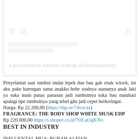
A post shared by Aliyatus Sa'diyah (@aliyatussadiyah)
Penyelamat saat rambut mulai lepek dan bau gak enak wkwk, ini
aku pake barengan sama anakku hehe soalnya namanya anak laki
ya suka main panas panasan jadi rambutnya suka bau matahari
apalagi tipe rambutnya yang tebel gitu jadi cepet berkeringat.
Harga: Rp 22.200,00 (
https://shp.ee/74vxcaz
)
FRAGRANCE: THE BODY SHOP WHITE MUSK EDP
Rp 220.000,00
https://s.shopee.co.id/7fJLuOgKNo
BEST IN INDUSTRY
INFLUENTAL MUA: BUBAH ALFIAN