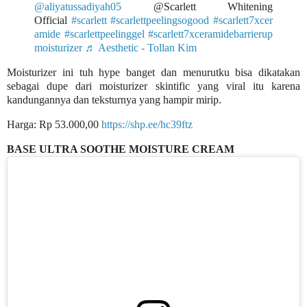
@aliyatussadiyah05
@Scarlett Whitening
Official
#scarlett
#scarlettpeelingsogood
#scarlett7xcer
amide
#scarlettpeelinggel
#scarlett7xceramidebarrierup
moisturizer
♬ Aesthetic - Tollan Kim
Moisturizer ini tuh hype banget dan menurutku bisa dikatakan
sebagai dupe dari moisturizer skintific yang viral itu karena
kandungannya dan teksturnya yang hampir mirip.
Harga: Rp 53.000,00
https://shp.ee/hc39ftz
BASE ULTRA SOOTHE MOISTURE CREAM