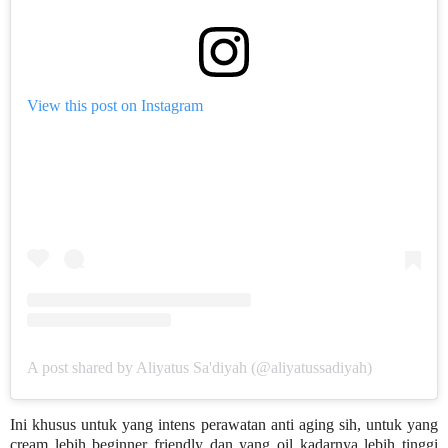
View this post on Instagram
A post shared by Aliyatus Sa'diyah (@aliyatussadiyah)
Ini khusus untuk yang intens perawatan anti aging sih, untuk yang
cream lebih beginner friendly dan yang oil kadarnya lebih tinggi