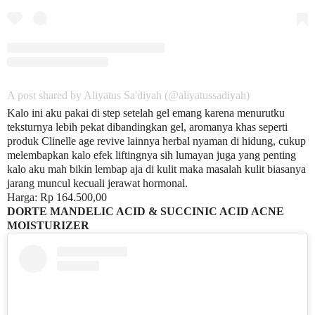
A post shared by Aliyatus Sa'diyah (@aliyatussadiyah)
Kalo ini aku pakai di step setelah gel emang karena menurutku
teksturnya lebih pekat dibandingkan gel, aromanya khas seperti
produk Clinelle age revive lainnya herbal nyaman di hidung, cukup
melembapkan kalo efek liftingnya sih lumayan juga yang penting
kalo aku mah bikin lembap aja di kulit maka masalah kulit biasanya
jarang muncul kecuali jerawat hormonal.
Harga: Rp 164.500,00
DORTE MANDELIC ACID & SUCCINIC ACID ACNE
MOISTURIZER