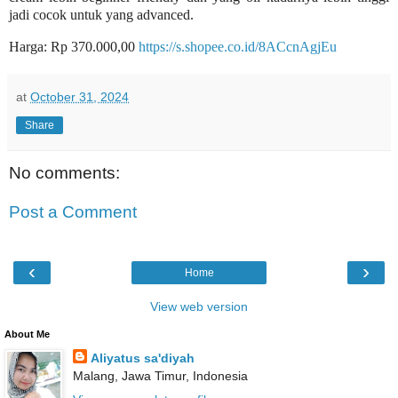
jadi cocok untuk yang advanced.
Harga: Rp 370.000,00
https://s.shopee.co.id/8ACcnAgjEu
at
October 31, 2024
Share
No comments:
Post a Comment
‹
›
Home
View web version
About Me
Aliyatus sa'diyah
Malang, Jawa Timur, Indonesia