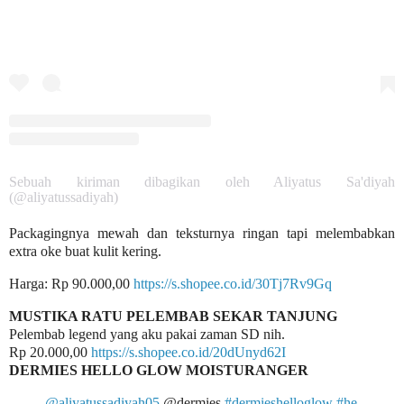
Sebuah kiriman dibagikan oleh Aliyatus Sa'diyah
(@aliyatussadiyah)
Packagingnya mewah dan teksturnya ringan tapi melembabkan
extra oke buat kulit kering.
Harga: Rp 90.000,00
https://s.shopee.co.id/30Tj7Rv9Gq
MUSTIKA RATU PELEMBAB SEKAR TANJUNG
Pelembab legend yang aku pakai zaman SD nih.
Rp 20.000,00
https://s.shopee.co.id/20dUnyd62I
DERMIES HELLO GLOW MOISTURANGER
@aliyatussadiyah05
@dermies
#dermieshelloglow
#he