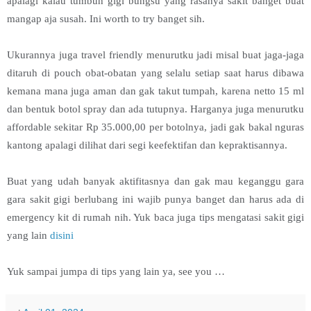
apalagi kalau tumbuh gigi bungsu yang rasanya sakit banget buat
mangap aja susah. Ini worth to try banget sih.
Ukurannya juga travel friendly menurutku jadi misal buat jaga-jaga
ditaruh di pouch obat-obatan yang selalu setiap saat harus dibawa
kemana mana juga aman dan gak takut tumpah, karena netto 15 ml
dan bentuk botol spray dan ada tutupnya. Harganya juga menurutku
affordable sekitar Rp 35.000,00 per botolnya, jadi gak bakal nguras
kantong apalagi dilihat dari segi keefektifan dan kepraktisannya.
Buat yang udah banyak aktifitasnya dan gak mau keganggu gara
gara sakit gigi berlubang ini wajib punya banget dan harus ada di
emergency kit di rumah nih. Yuk baca juga tips mengatasi sakit gigi
yang lain
disini
Yuk sampai jumpa di tips yang lain ya, see you …