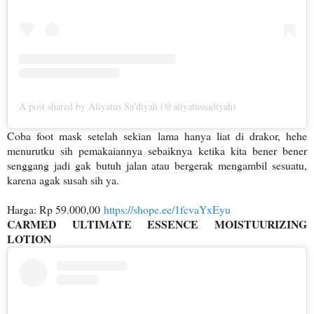
A post shared by Aliyatus Sa'diyah (@aliyatussadiyah)
Coba foot mask setelah sekian lama hanya liat di drakor, hehe
menurutku sih pemakaiannya sebaiknya ketika kita bener bener
senggang jadi gak butuh jalan atau bergerak mengambil sesuatu,
karena agak susah sih ya.
Harga: Rp 59.000,00
https://shope.ee/1fcvaYxEyu
CARMED ULTIMATE ESSENCE MOISTUURIZING
LOTION