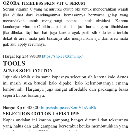
OZORA
TIMELESS SKIN VIT C SERUM
Serum vitamin C yang menurutku cukup oke untuk mencerahkan wajah
jika dilihat dari kandungannya, kemasannya berwarna gelap yang
menandakan untuk mengurangi potensi untuk oksidasi. Karena
kandungan vitamin C bikin cepet oksidasi jadi harus segera dihabiskan
jika dibuka. Tapi hati hati juga karena agak perih sih kalo kena terlalu
dekat di area mata jadi biasanya aku menjauhkan aja dari area mata
gak aku apply serumnya.
Harga: Rp 234.998,00
https://shp.ee/x6mwnp7
TOOLS
ACNES SOFT COTTON
Jujur aku lebih suka sama kapasnya selection sih karena kalo Acnes
ini masih suka brudul kalo dipake, kalo kelembutannya emang
lembut sih. Harganya juga sangat affordable dan packaging biasa
seperti kapas biasanya.
Harga: Rp 6.300,00
https://shope.ee/8emVkx9uRk
SELECTION COTTON LAPIS TIPIS
Kapas andalan ini karena gampang banget ditemui dan teksturnya
yang halus dan gak gampang berserabut ketika membutuhkan yang