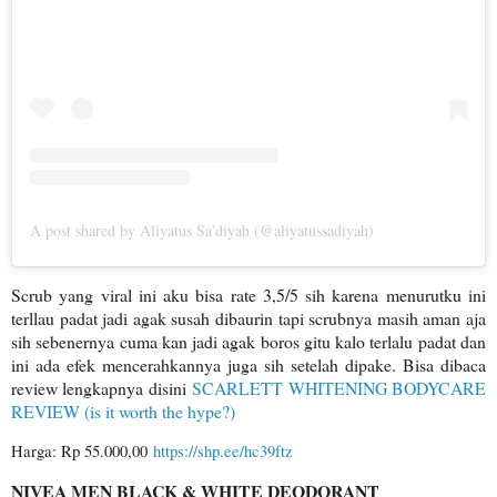
A post shared by Aliyatus Sa'diyah (@aliyatussadiyah)
Scrub yang viral ini aku bisa rate 3,5/5 sih karena menurutku ini
terllau padat jadi agak susah dibaurin tapi scrubnya masih aman aja
sih sebenernya cuma kan jadi agak boros gitu kalo terlalu padat dan
ini ada efek mencerahkannya juga sih setelah dipake. Bisa dibaca
review lengkapnya disini
SCARLETT WHITENING BODYCARE
REVIEW (is it worth the hype?)
Harga: Rp 55.000,00
https://shp.ee/hc39ftz
NIVEA MEN BLACK & WHITE DEODORANT