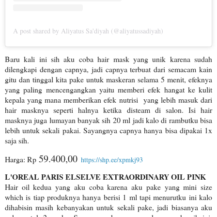
A post shared by Aliyatus Sa'diyah (@aliyatussadiyah)
Baru kali ini sih aku coba hair mask yang unik karena sudah
dilengkapi dengan capnya, jadi capnya terbuat dari semacam kain
gitu dan tinggal kita pake untuk maskeran selama 5 menit, efeknya
yang paling mencengangkan yaitu memberi efek hangat ke kulit
kepala yang mana memberikan efek nutrisi yang lebih masuk dari
hair masknya seperti halnya ketika disteam di salon. Isi hair
masknya juga lumayan banyak sih 20 ml jadi kalo di rambutku bisa
lebih untuk sekali pakai. Sayangnya capnya hanya bisa dipakai 1x
saja sih.
59.400,00
Harga: Rp
https://shp.ee/xpmkj93
L'OREAL PARIS ELSELVE EXTRAORDINARY OIL PINK
Hair oil kedua yang aku coba karena aku pake yang mini size
which is tiap produknya hanya berisi 1 ml tapi menurutku ini kalo
dihabisin masih kebanyakan untuk sekali pake, jadi biasanya aku