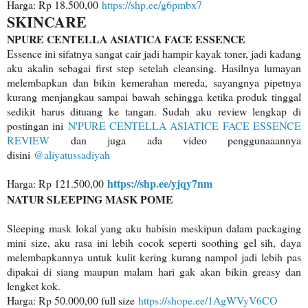
Harga: Rp 18.500,00
https://shp.ee/g6pmbx7
SKINCARE
NPURE CENTELLA ASIATICA FACE ESSENCE
Essence ini sifatnya sangat cair jadi hampir kayak toner, jadi kadang
aku akalin sebagai first step setelah cleansing. Hasilnya lumayan
melembapkan dan bikin kemerahan mereda, sayangnya pipetnya
kurang menjangkau sampai bawah sehingga ketika produk tinggal
sedikit harus dituang ke tangan. Sudah aku review lengkap di
postingan ini
N'PURE CENTELLA ASIATICE FACE ESSENCE
REVIEW
dan juga ada video penggunaaannya
disini
@aliyatussadiyah
https://shp.ee/yjqy7nm
Harga: Rp 121.500,00
NATUR SLEEPING MASK POME
Sleeping mask lokal yang aku habisin meskipun dalam packaging
mini size, aku rasa ini lebih cocok seperti soothing gel sih, daya
melembapkannya untuk kulit kering kurang nampol jadi lebih pas
dipakai di siang maupun malam hari gak akan bikin greasy dan
lengket kok.
Harga: Rp 50.000,00 full size
https://shope.ee/1AgWVyV6CO