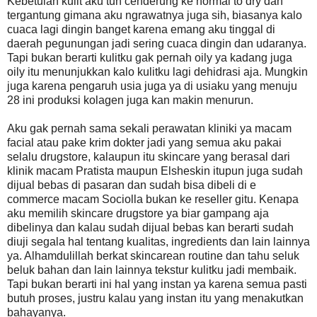
Kebetulan kulit aku tuh cenderung ke normal to dry dan
tergantung gimana aku ngrawatnya juga sih, biasanya kalo
cuaca lagi dingin banget karena emang aku tinggal di
daerah pegunungan jadi sering cuaca dingin dan udaranya.
Tapi bukan berarti kulitku gak pernah oily ya kadang juga
oily itu menunjukkan kalo kulitku lagi dehidrasi aja. Mungkin
juga karena pengaruh usia juga ya di usiaku yang menuju
28 ini produksi kolagen juga kan makin menurun.
Aku gak pernah sama sekali perawatan kliniki ya macam
facial atau pake krim dokter jadi yang semua aku pakai
selalu drugstore, kalaupun itu skincare yang berasal dari
klinik macam Pratista maupun Elsheskin itupun juga sudah
dijual bebas di pasaran dan sudah bisa dibeli di e
commerce macam Sociolla bukan ke reseller gitu. Kenapa
aku memilih skincare drugstore ya biar gampang aja
dibelinya dan kalau sudah dijual bebas kan berarti sudah
diuji segala hal tentang kualitas, ingredients dan lain lainnya
ya. Alhamdulillah berkat skincarean routine dan tahu seluk
beluk bahan dan lain lainnya tekstur kulitku jadi membaik.
Tapi bukan berarti ini hal yang instan ya karena semua pasti
butuh proses, justru kalau yang instan itu yang menakutkan
bahayanya.