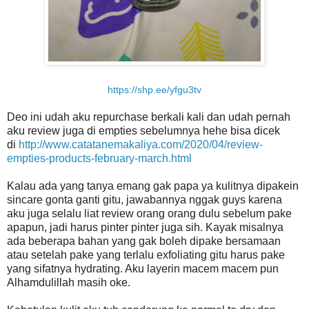
https://shp.ee/yfgu3tv
Deo ini udah aku repurchase berkali kali dan udah pernah
aku review juga di empties sebelumnya hehe bisa dicek
di
http://www.catatanemakaliya.com/2020/04/review-
empties-products-february-march.html
Kalau ada yang tanya emang gak papa ya kulitnya dipakein
sincare gonta ganti gitu, jawabannya nggak guys karena
aku juga selalu liat review orang orang dulu sebelum pake
apapun, jadi harus pinter pinter juga sih. Kayak misalnya
ada beberapa bahan yang gak boleh dipake bersamaan
atau setelah pake yang terlalu exfoliating gitu harus pake
yang sifatnya hydrating. Aku layerin macem macem pun
Alhamdulillah masih oke.