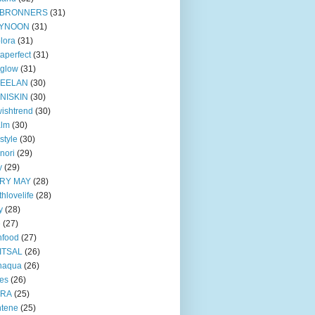
BRONNERS
(31)
YNOON
(31)
lora
(31)
taperfect
(31)
 glow
(31)
EELAN
(30)
NISKIN
(30)
ishtrend
(30)
alm
(30)
style
(30)
nori
(29)
y
(29)
RY MAY
(28)
thlovelife
(28)
y
(28)
e
(27)
nfood
(27)
ITSAL
(26)
naqua
(26)
ves
(26)
TRA
(25)
ntene
(25)