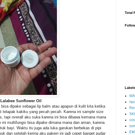
Total 
Follo
Label
WA
Lalabee Sunflower Oil
np
 bisa dipake sebagai lip balm atau apapun di kulit kita ketika
Re
t telapak kakiku yang pecah pecah. Karena ini sample size
SK
, tapi overall aku suka karena ini bisa dibawa kemana mana
cos
 ini multifungsi bisa dipake dimana mana dan aman, karena
so
uk bayi. Waktu itu juga ada luka garukan berbekas di pipi
EM
k dan setelah kering aku pakein ini jadi cepet banget pudar