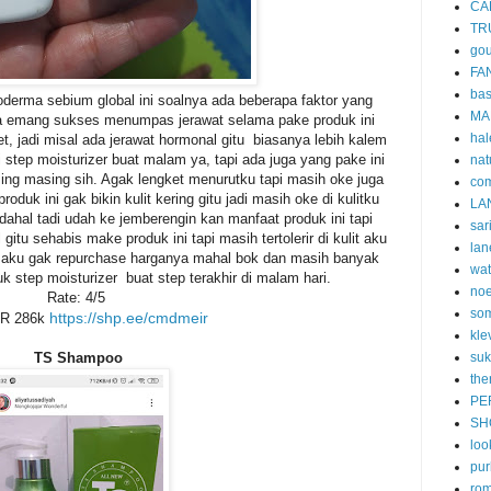
CA
TR
gou
FA
ba
ioderma sebium global ini soalnya ada beberapa faktor yang
MA
ena emang sukses menumpas jerawat selama pake produk ini
hal
et, jadi misal ada jerawat hormonal gitu biasanya lebih kalem
 step moisturizer buat malam ya, tapi ada juga yang pake ini
nat
ing masing sih. Agak lengket menurutku tapi masih oke juga
co
oduk ini gak bikin kulit kering gitu jadi masih oke di kulitku
LA
dahal tadi udah ke jemberengin kan manfaat produk ini tapi
sar
gitu sehabis make produk ini tapi masih tertolerir di kulit aku
lan
in aku gak repurchase harganya mahal bok dan masih banyak
wa
k step moisturizer buat step terakhir di malam hari.
no
Rate: 4/5
som
https://shp.ee/cmdmeir
DR 286k
kle
TS Shampoo
suk
the
PE
SH
loo
pur
ro