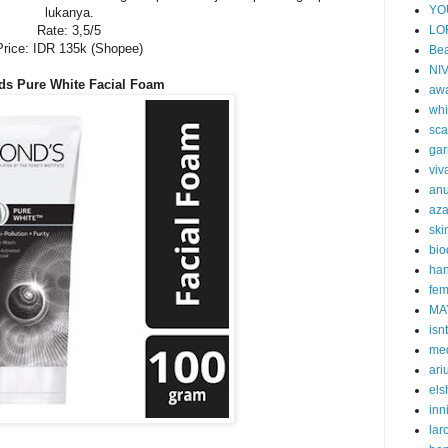
YO
lukanya.
Rate: 3,5/5
LO
Price: IDR 135k (Shopee)
Bea
NI
ds Pure White Facial Foam
aw
whi
sca
gar
viv
an
aza
ski
bi
han
fem
MA
isn
me
ari
els
inn
lar