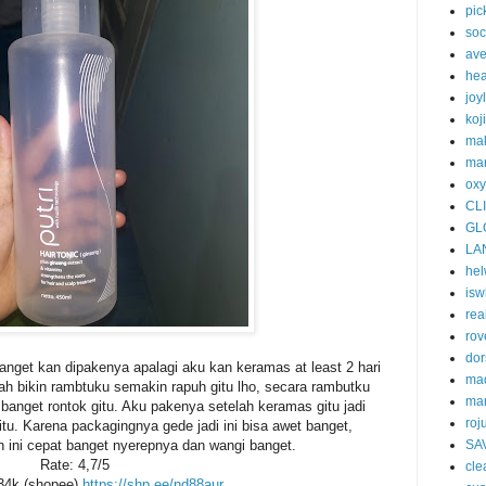
pic
soc
av
he
joy
koj
ma
mar
oxy
CL
GL
LA
he
isw
rea
rov
dor
anget kan dipakenya apalagi aku kan keramas at least 2 hari
ma
lah bikin rambtuku semakin rapuh gitu lho, secara rambutku
ma
banget rontok gitu. Aku pakenya setelah keramas gitu jadi
roj
itu. Karena packagingnya gede jadi ini bisa awet banget,
n ini cepat banget nyerepnya dan wangi banget.
SA
Rate: 4,7/5
cle
 34k (shopee)
https://shp.ee/nd88aur