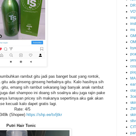
DR
VO
imp
ins
ms
GM
OM
byw
pc
yes
cos
pix
mbuhkan rambut gitu jadi pas banget buat yang rontok,
MA
gitu ada ginseng ginseng herbalnya gitu. Kalo hasilnya sih
ear
n gitu, emang sih rambut sekarang lagi banyak anak rambut
ola
 juga dari shampoo ini doang sih soalnya aku juga rajin pake
3c
arganya lumayan pricey sih makanya sepertinya aku gak akan
ski
se kecuali kalo dapet gratis lagi.
ZW
Rate: 4/5
 349k (Shopee)
https://shp.ee/txfjtkr
ski
sti
Putri Hair Tonic
CI
pa