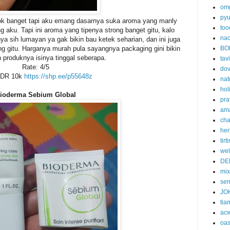
om
py
k banget tapi aku emang dasarnya suka aroma yang manly
too
ung aku. Tapi ini aroma yang tipenya strong banget gitu, kalo
nac
 sih lumayan ya gak bikin bau ketek seharian, dan ini juga
ing gitu. Harganya murah pula sayangnya packaging gini bikin
BO
n produknya isinya tinggal seberapa.
tavi
Rate: 4/5
do
 IDR 10k
https://shp.ee/p55648z
nat
hol
ioderma Sebium Global
pra
am
cha
her
tirti
wel
DE
mi
se
JO
tia
acw
oa