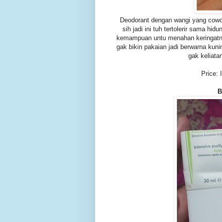
Deodorant dengan wangi yang cowo
sih jadi ini tuh tertolerir sama hid
kemampuan untu menahan keringatnya
gak bikin pakaian jadi berwarna kun
gak keliata
Price:
B