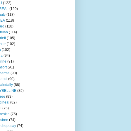
U
(122)
REAL
(120)
uty
(118)
VEA
(118)
ard
(118)
telab
(114)
rlett
(105)
nier
(102)
a
(102)
ua
(94)
rine
(91)
nsort
(91)
oderma
(90)
asui
(90)
aledaily
(88)
YBELLINE
(85)
tree
(83)
diheal
(82)
ul
(75)
heskin
(75)
isfree
(74)
ocheposay
(74)