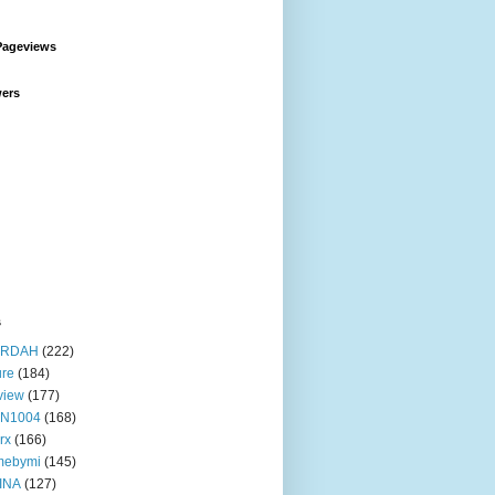
Pageviews
wers
s
RDAH
(222)
ure
(184)
view
(177)
IN1004
(168)
rx
(166)
mebymi
(145)
INA
(127)