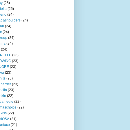
ky
(25)
iolla
(25)
eeno
(24)
ad&shoulders
(24)
lab
(24)
ic
(24)
keup
(24)
ina
(24)
(24)
INELLE
(23)
OWINC
(23)
NORE
(23)
lwa
(23)
hite
(23)
lbarrier
(23)
ectin
(23)
skin
(22)
damegie
(22)
maschoice
(22)
ukiss
(22)
VIOSA
(21)
anface
(21)