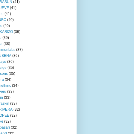
RASUN
(41)
UEVE
(41)
te
(41)
NBO
(40)
se
(40)
KARIZO
(39)
e
(39)
ur
(38)
mmonlabs
(37)
NBENA
(36)
iayu
(36)
eige
(35)
tsons
(35)
era
(34)
ethinc
(34)
veru
(33)
in
(33)
raskin
(33)
RIPERA
(32)
OPEE
(32)
ke
(32)
basari
(32)
mand
(32)