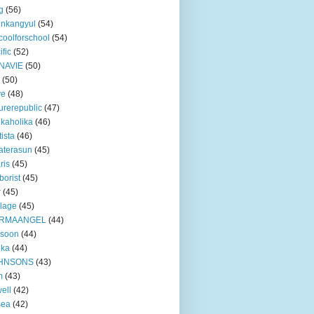
g
(56)
unkangyul
(54)
coolforschool
(54)
ific
(52)
NAVIE
(50)
(50)
ve
(48)
urerepublic
(47)
ikaholika
(46)
tista
(46)
aterasun
(45)
ris
(45)
borist
(45)
r
(45)
lage
(45)
RMAANGEL
(44)
xsoon
(44)
nka
(44)
HNSONS
(43)
m
(43)
ell
(42)
sea
(42)