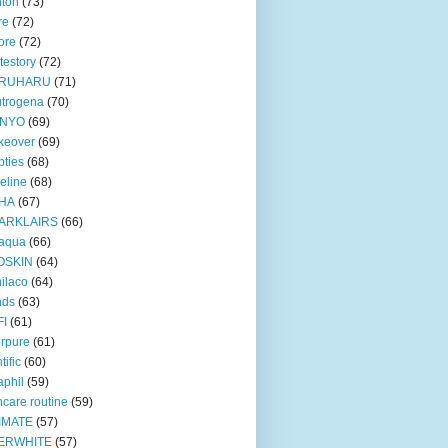
ton
(73)
re
(72)
ore
(72)
testory
(72)
RUHARU
(71)
trogena
(70)
NYO
(69)
keover
(69)
ties
(68)
eline
(68)
HA
(67)
ARKLAIRS
(66)
oaqua
(66)
OSKIN
(64)
ilaco
(64)
nds
(63)
FI
(61)
rpure
(61)
tific
(60)
aphil
(59)
ncare routine
(59)
IMATE
(57)
ERWHITE
(57)