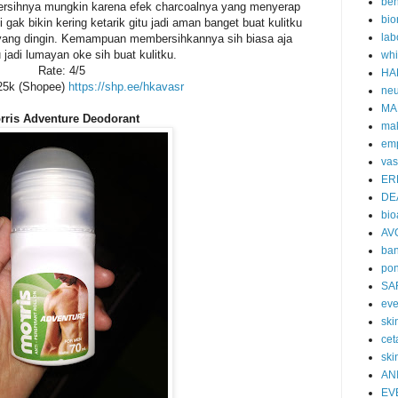
ben
bersihnya mungkin karena efek charcoalnya yang menyerap
bio
 gak bikin kering ketarik gitu jadi aman banget buat kulitku
lab
a yang dingin. Kemampuan membersihkannya sih biasa aja
jadi lumayan oke sih buat kulitku.
whi
Rate: 4/5
HA
 25k (Shopee)
https://shp.ee/hkavasr
neu
MA
rris Adventure Deodorant
ma
emp
vas
ER
DE
bi
AV
ban
po
SA
eve
skin
cet
ski
AN
EV