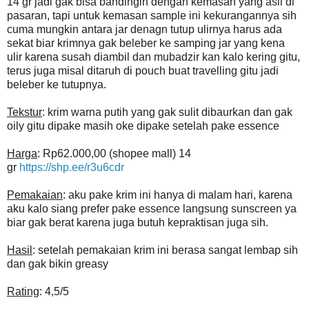
14 gr jadi gak bisa bandingin dengan kemasan yang asli di
pasaran, tapi untuk kemasan sample ini kekurangannya sih
cuma mungkin antara jar denagn tutup ulirnya harus ada
sekat biar krimnya gak beleber ke samping jar yang kena
ulir karena susah diambil dan mubadzir kan kalo kering gitu,
terus juga misal ditaruh di pouch buat travelling gitu jadi
beleber ke tutupnya.
Tekstur
: krim warna putih yang gak sulit dibaurkan dan gak
oily gitu dipake masih oke dipake setelah pake essence
Harga
: Rp62.000,00 (shopee mall) 14
gr
https://shp.ee/r3u6cdr
Pemakaian
: aku pake krim ini hanya di malam hari, karena
aku kalo siang prefer pake essence langsung sunscreen ya
biar gak berat karena juga butuh kepraktisan juga sih.
Hasil
: setelah pemakaian krim ini berasa sangat lembap sih
dan gak bikin greasy
Rating
: 4,5/5