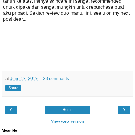
tahun ke atas. Intinya skincare ini sangat recommended
untuk dipake dan sangat mungkin untuk repurchase buat
aku pribadi. Sekian review duo mantul ini, see u on my next
post dear,,,
at
June 12, 2019
23 comments:
Share
‹
›
Home
View web version
About Me