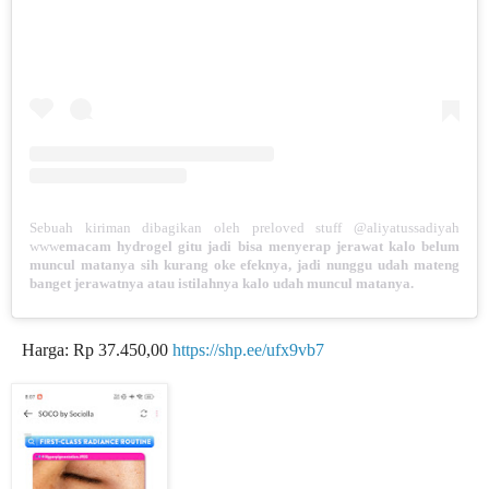
Sebuah kiriman dibagikan oleh preloved stuff @aliyatussadiyah
www
emacam hydrogel gitu jadi bisa menyerap jerawat kalo belum
muncul matanya sih kurang oke efeknya, jadi nunggu udah mateng
banget jerawatnya atau istilahnya kalo udah muncul matanya.
Harga: Rp 37.450,00
https://shp.ee/ufx9vb7