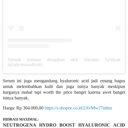
Sebuah kiriman dibagikan oleh Aliyatus Sa'diyah
(@aliyatussadiyah)
Serum ini juga mengandung hyaluronic acid jadi emang bagus
untuk melembabkan kulit dan juga isinya banyak meskipun
harganya mahal tapi worth the price banget karena awet banget
isinya banyak.
Harga: Rp 304.000,00
https://s.shopee.co.id/2AvMw27mhm
HIDRASI MAXIMAL:
NEUTROGENA HYDRO BOOST HYALURONIC ACID