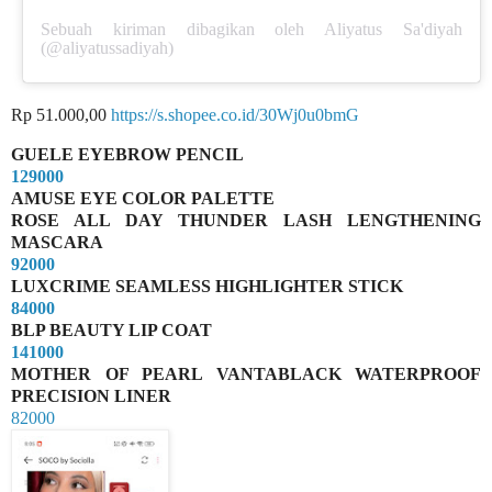
Sebuah kiriman dibagikan oleh Aliyatus Sa'diyah
(@aliyatussadiyah)
Rp 51.000,00
https://s.shopee.co.id/30Wj0u0bmG
GUELE EYEBROW PENCIL
129000
AMUSE EYE COLOR PALETTE
ROSE ALL DAY THUNDER LASH LENGTHENING
MASCARA
92000
LUXCRIME SEAMLESS HIGHLIGHTER STICK
84000
BLP BEAUTY LIP COAT
141000
MOTHER OF PEARL VANTABLACK WATERPROOF
PRECISION LINER
82000