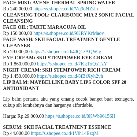
FACE MIST: AVENE THERMAL SPRING WATER
Rp 240.000,00
https://s.shopee.co.id/Vq9oNZsin
CLEANSING TOOL: CLARISONIC MIA 2 SONIC FACIAL
CLEANSING
FACE OIL: TARTE MARACUJA OIL
Rp 150.000,00
https://s.shopee.co.id/9KRYKrMaov
FACE WASH: SKII FACIAL TREATMENT GENTLE
CLEANSER
Rp 59.000,00
https://s.shopee.co.id/40Q1zAQWfg
EYE CREAM: SKII STEMPOWER EYE CREAM
Rp 1.860.000,00
https://s.shopee.co.id/7KgTxQxTzY
NIGHT CREAM: SKII STEMPOWER RICH CREAM
Rp 1.450.000,00
https://s.shopee.co.id/8fBrXyh2vh
LIP BALM: MAYBELLINE BABY LIPS COLOR SPF 20
ANTIOXIDANT
Lip balm pertama aku yang emang cocok banget buat teenagers,
cukup sih lembabnya dan harganya affordable.
Harga: Rp 29.000,00
https://s.shopee.co.id/8KWb96156H
SERUM: SKII FACIAL TREATMENT ESSENCE
Rp 44.000,00
https://s.shopee.co.id/1Vih14EzqM