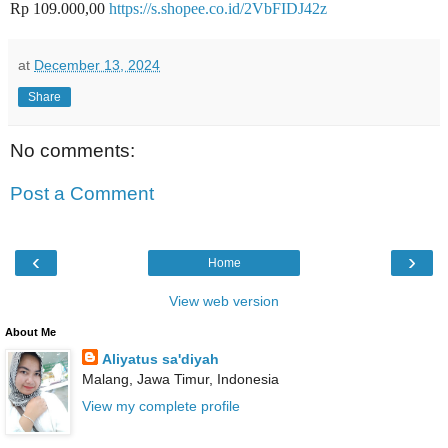
Rp 109.000,00
https://s.shopee.co.id/2VbFIDJ42z
at
December 13, 2024
Share
No comments:
Post a Comment
‹
›
Home
View web version
About Me
Aliyatus sa'diyah
Malang, Jawa Timur, Indonesia
View my complete profile