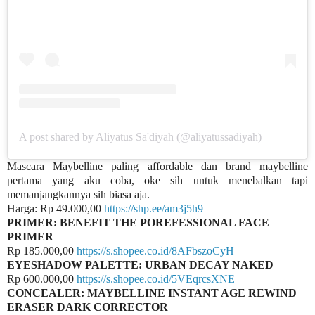
A post shared by Aliyatus Sa'diyah (@aliyatussadiyah)
Mascara Maybelline paling affordable dan brand maybelline
pertama yang aku coba, oke sih untuk menebalkan tapi
memanjangkannya sih biasa aja.
Harga: Rp 49.000,00
https://shp.ee/am3j5h9
PRIMER: BENEFIT THE POREFESSIONAL FACE
PRIMER
Rp 185.000,00
https://s.shopee.co.id/8AFbszoCyH
EYESHADOW PALETTE: URBAN DECAY NAKED
Rp 600.000,00
https://s.shopee.co.id/5VEqrcsXNE
CONCEALER: MAYBELLINE INSTANT AGE REWIND
ERASER DARK CORRECTOR