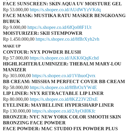
FACE SUNSCREEN: SKIN AQUA UV MOISTURE GEL
Rp 53.000,00
https://s.shopee.co.id/AUdWYzVKdq
FACE MASK: MUSTIKA RATU MASKER BENGKOANG
BUBUK
Rp 9.000,00
https://s.shopee.co.id/6fQo08F1Ut
MOISTURIZER: SKII STEMPOWER
Rp 1.450.000,00
https://s.shopee.co.id/8fBrXyh2vh
MAKE UP
CONTOUR: NYX POWDER BLUSH
Rp 57.000,00
https://s.shopee.co.id/AKK6QqKchd
HIGHLIGHTER/LUMINIZER: THEBALM MARY-LOU
MANIZER
Rp 303.000,00
https://s.shopee.co.id/1VihuoQvrx
BB CREAM: MISSHA M PERFECT COVER BB CREAM
Rp 58.000,00
https://s.shopee.co.id/8fBrOzYW4E
LIP LINER: NYX RETRACTABLE LIP LINER
Rp 80.000,00
https://s.shopee.co.id/8KZ23V2DxE
EYELINER: MAYBELLINE HYPERSHARP LINER
Rp 130.000,00
https://s.shopee.co.id/2AyOiI0Kfc
BRONZER: NYC NEW YORK COLOR SMOOTH SKIN
BRONZING FACE POWDER
FACE POWDER: MAC STUDIO FIX POWDER PLUS