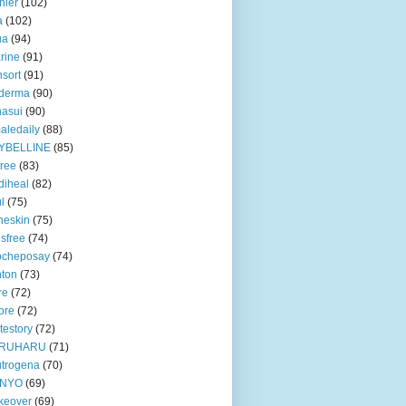
nier
(102)
a
(102)
ua
(94)
rine
(91)
nsort
(91)
oderma
(90)
asui
(90)
aledaily
(88)
YBELLINE
(85)
tree
(83)
diheal
(82)
ul
(75)
heskin
(75)
isfree
(74)
ocheposay
(74)
ton
(73)
re
(72)
ore
(72)
testory
(72)
RUHARU
(71)
trogena
(70)
NYO
(69)
keover
(69)