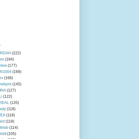
s
RDAH
(222)
ure
(184)
view
(177)
IN1004
(168)
rx
(166)
mebymi
(145)
INA
(127)
U
(122)
REAL
(120)
uty
(118)
VEA
(118)
ard
(118)
telab
(114)
rlett
(105)