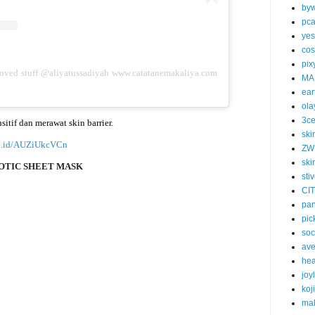
byw
pc
yes
cos
pix
loved stuff @aliyatussadiyah www.catatanemakaliya.com
MA
ear
ola
3c
itif dan merawat skin barrier.
ski
.co.id/AUZiUkcVCn
ZW
ski
OTIC SHEET MASK
sti
CI
pa
pic
soc
av
he
joy
koj
ma