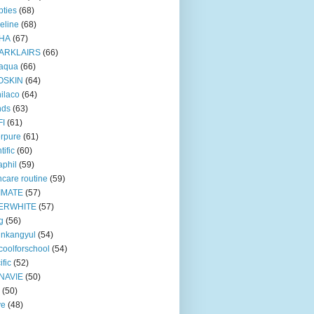
ties
(68)
eline
(68)
HA
(67)
ARKLAIRS
(66)
oaqua
(66)
OSKIN
(64)
ilaco
(64)
nds
(63)
FI
(61)
rpure
(61)
tific
(60)
aphil
(59)
ncare routine
(59)
IMATE
(57)
ERWHITE
(57)
g
(56)
unkangyul
(54)
coolforschool
(54)
ific
(52)
NAVIE
(50)
(50)
ve
(48)