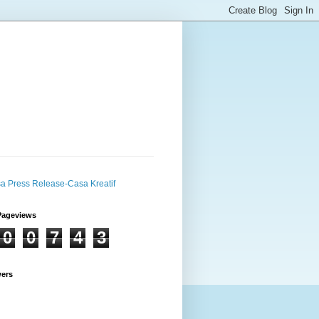
Pageviews
0
0
7
4
3
wers