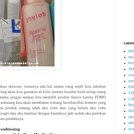
Label
WA
np
Re
SK
cos
so
n skincare. tentunya ada hal utama yang wajib kita lakukan
EM
ang akan kita gunakan di kulit, karena kondisi kulit setiap orang
YO
 maka jangan sampai kita memilih produk hanya karena FOMO
LO
h sekarang kita akan membahas tentang lactobacillus ferment yang
Bea
rapa produk emang udah aku coba dan yang belum aku coba
NI
ogle dan aku familiar dengan brandnya jadi sudah aku pastikan
aw
asi produknya.
whi
nditioning
sca