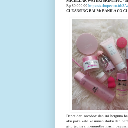
MICELLAR WATER: SKINTIFIC - Mug
Rp 89.000,00
https://s.shopee.co.id/2
CLEANSING BALM: BANILA CO C
Dapet dari socobox dan ini berguna ba
aku pake kalo ke rumah ibuku dan perf
gitu jadinya, menurutku masih bagusan