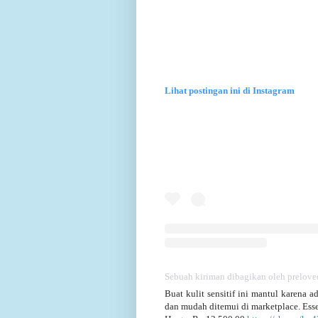
Lihat postingan ini di Instagram
Sebuah kiriman dibagikan oleh prelove
Buat kulit sensitif ini mantul karena
dan mudah ditemui di marketplace. Esse