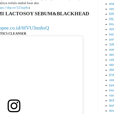
alnya terlalu mahal buat aku.
emp
tps://shp.ee/325up8z
)
vas
MI LACTOSOY SEBUM&BLACKHEAD
ER
DE
bi
shopee.co.id/6fVU3nnhsQ
AV
OTICS CLEANSER
ban
po
SA
eve
skin
cet
ski
AN
EV
om
py
too
nac
BO
tavi
do