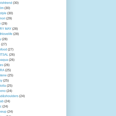
ishtrend
(30)
alm
(30)
style
(30)
nori
(29)
y
(29)
RY MAY
(28)
thlovelife
(28)
y
(28)
e
(27)
nfood
(27)
ITSAL
(26)
naqua
(26)
ves
(26)
TRA
(25)
ntene
(25)
ky
(25)
iolla
(25)
eeno
(24)
ad&shoulders
(24)
lab
(24)
ic
(24)
keup
(24)