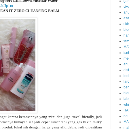
wort Calm Down Micellar Water
gar
AzIzIJp1m
viv
LEAN IT ZERO CLEANSING BALM
an
aza
ski
bi
han
fem
MA
isn
me
ari
els
inn
lar
ben
bio
lab
whi
HA
neu
nget karena kemasannya yang mini dan juga travel friendly, jadi
ormanya lumayan sih jadi cepet lumer tapi yang gak bikin milky
MA
 produk lokal sih dengan harga yang affordable, jadi dipastikan
ma