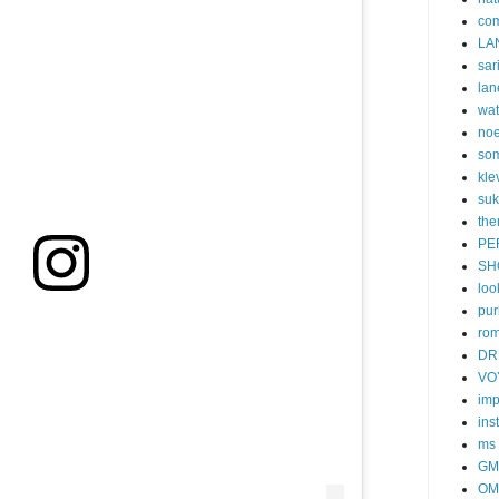
co
LA
sar
lan
wa
no
som
kle
suk
the
PE
SH
loo
pur
ro
DR
VO
imp
ins
ms
GM
OM