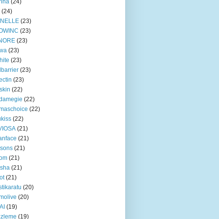
ina
(24)
(24)
INELLE
(23)
OWINC
(23)
NORE
(23)
lwa
(23)
hite
(23)
lbarrier
(23)
ectin
(23)
skin
(22)
damegie
(22)
maschoice
(22)
ukiss
(22)
VIOSA
(21)
anface
(21)
ssons
(21)
gom
(21)
ssha
(21)
ot
(21)
tikaratu
(20)
molive
(20)
AI
(19)
zzleme
(19)