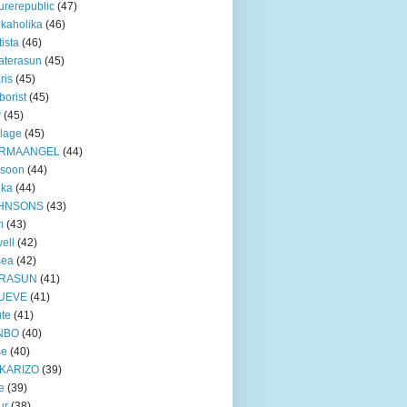
urerepublic
(47)
ikaholika
(46)
tista
(46)
aterasun
(45)
ris
(45)
borist
(45)
r
(45)
lage
(45)
RMAANGEL
(44)
xsoon
(44)
nka
(44)
HNSONS
(43)
m
(43)
ell
(42)
sea
(42)
RASUN
(41)
UEVE
(41)
te
(41)
NBO
(40)
se
(40)
KARIZO
(39)
e
(39)
ur
(38)