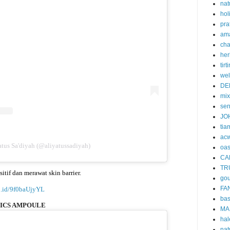
nat
hol
pra
am
cha
her
tirti
wel
DE
mi
se
JO
tia
acw
tus Sa'diyah (@aliyatussadiyah)
oa
CA
TR
itif dan merawat skin barrier.
gou
FA
co.id/9f0baUjyYL
ba
TICS AMPOULE
MA
hal
nat