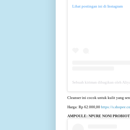
Lihat postingan ini di Instagram
Sebuah kiriman dibagikan oleh Aliya
Cleanser ini cocok untuk kulit yang sens
Harga: Rp 62.000,00
https://s.shopee.
AMPOULE: NPURE NONI PROBIO