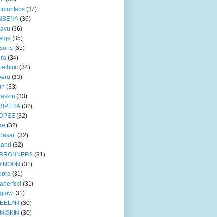
mmonlabs
(37)
NBENA
(36)
iayu
(36)
eige
(35)
tsons
(35)
era
(34)
ethinc
(34)
veru
(33)
in
(33)
raskin
(33)
RIPERA
(32)
OPEE
(32)
ke
(32)
basari
(32)
mand
(32)
BRONNERS
(31)
YNOON
(31)
lora
(31)
taperfect
(31)
 glow
(31)
EELAN
(30)
NISKIN
(30)