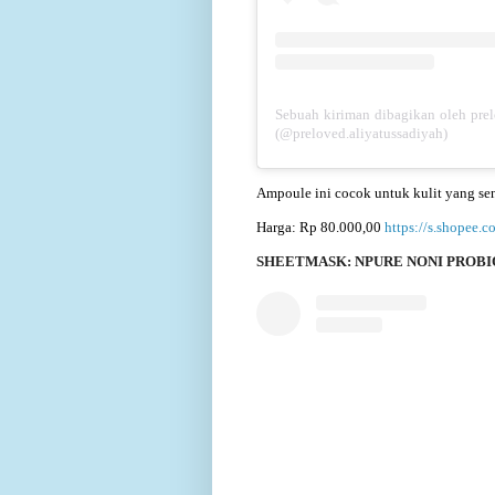
Sebuah kiriman dibagikan oleh pre
(@preloved.aliyatussadiyah)
Ampoule ini cocok untuk kulit yang sens
Harga: Rp 80.000,00
https://s.shopee
SHEETMASK: NPURE NONI PROBI