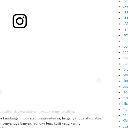
mar
oxy
CL
GL
LA
he
isw
rea
rov
dor
ma
ma
roj
SA
cle
cu
la
mi
silc
mus
d stuff @aliyatussadiyah www.catatanemakaliya.
pal
 ada kandungan noni atau mengkudunya, harganya juga affordable
KM
ncenya juga banyak jadi oke buat kulit yang kering
da