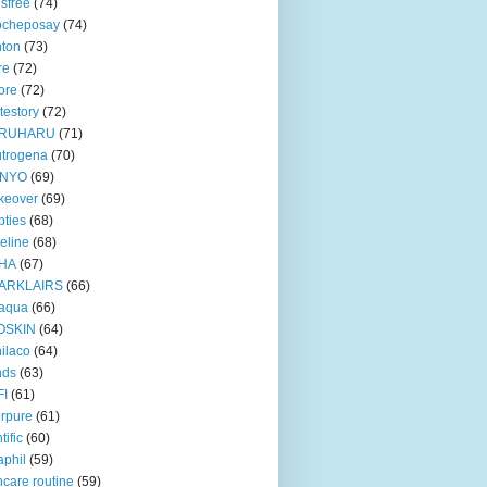
isfree
(74)
ocheposay
(74)
ton
(73)
re
(72)
ore
(72)
testory
(72)
RUHARU
(71)
trogena
(70)
NYO
(69)
keover
(69)
ties
(68)
eline
(68)
HA
(67)
ARKLAIRS
(66)
oaqua
(66)
OSKIN
(64)
ilaco
(64)
nds
(63)
FI
(61)
rpure
(61)
tific
(60)
aphil
(59)
ncare routine
(59)