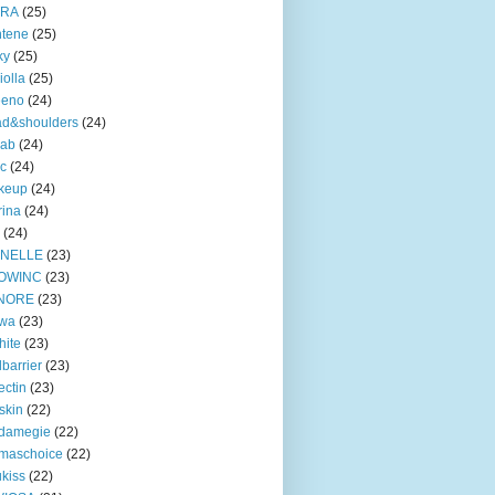
TRA
(25)
ntene
(25)
ky
(25)
iolla
(25)
eeno
(24)
ad&shoulders
(24)
lab
(24)
ic
(24)
keup
(24)
ina
(24)
(24)
INELLE
(23)
OWINC
(23)
NORE
(23)
lwa
(23)
hite
(23)
lbarrier
(23)
ectin
(23)
skin
(22)
damegie
(22)
maschoice
(22)
ukiss
(22)