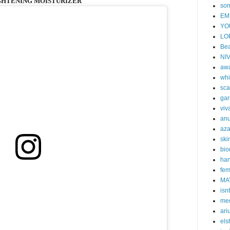
GHTENING MOISTURIZER
so
EM
YO
LO
Bea
NI
aw
whi
sca
gar
viv
an
aza
ski
bi
han
fem
MA
isn
me
ari
els