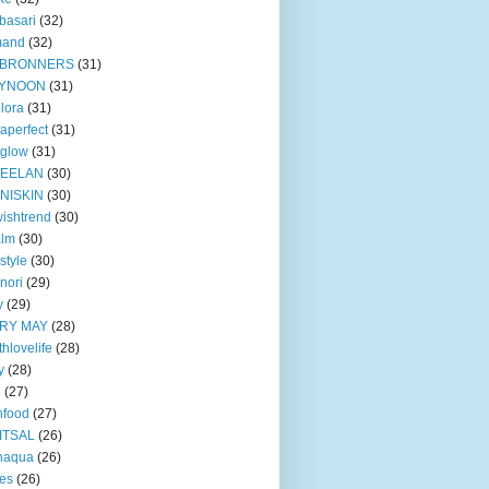
basari
(32)
mand
(32)
BRONNERS
(31)
YNOON
(31)
lora
(31)
taperfect
(31)
 glow
(31)
EELAN
(30)
NISKIN
(30)
ishtrend
(30)
alm
(30)
style
(30)
nori
(29)
y
(29)
RY MAY
(28)
thlovelife
(28)
y
(28)
e
(27)
nfood
(27)
ITSAL
(26)
naqua
(26)
ves
(26)