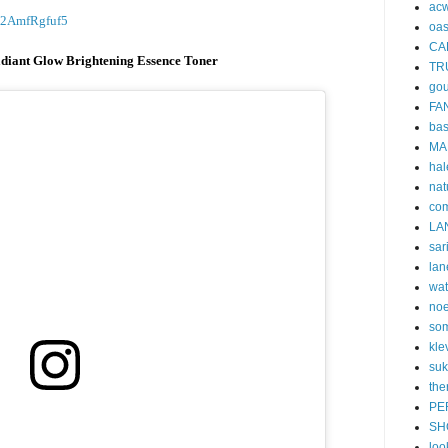
acw
e/2AmfRgfuf5
oa
CA
ant Glow Brightening Essence Toner
TR
gou
FA
ba
MA
hal
nat
co
LA
sar
lan
wa
no
som
kle
suk
the
PE
SH
loo