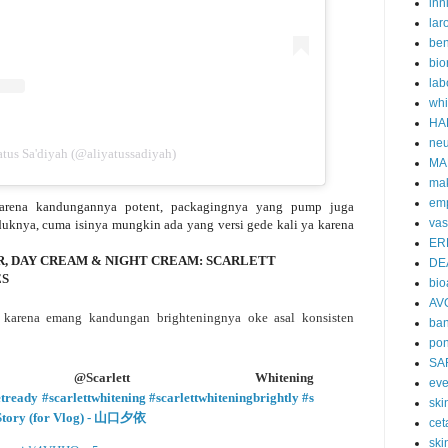
inn
lar
ben
bio
lab
whi
HA
neu
tus Sa'diyah (@aliyatussadiyah)
MA
ma
emp
karena kandungannya potent, packagingnya yang pump juga
vas
nya, cuma isinya mungkin ada yang versi gede kali ya karena
ER
R, DAY CREAM & NIGHT CREAM:
SCARLETT
DE
ES
bi
AV
h karena emang kandungan brighteningnya oke asal konsisten
ban
po
SA
carlett Whitening
eve
etready
#scarlettwhitening
#scarlettwhiteningbrightly
#s
skin
Story (for Vlog) - 山口夕依
cet
ski