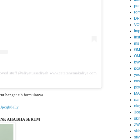
pur
ro
DR
VO
imp
ins
ms
GM
OM
byw
pc
loved stuff @aliyatussadiyah www.catatanemakaliya.com
yes
cos
pix
MA
nt banget sih formulanya.
ear
ola
/8Upcqk8eLy
3c
ski
INK AHA BHA SERUM
ZW
ski
sti