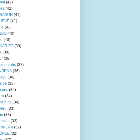
ell
(42)
sea
(42)
RASUN
(41)
UEVE
(41)
te
(41)
NBO
(40)
se
(40)
KARIZO
(39)
e
(39)
ur
(38)
mmonlabs
(37)
NBENA
(36)
iayu
(36)
eige
(35)
tsons
(35)
era
(34)
ethinc
(34)
veru
(33)
in
(33)
raskin
(33)
RIPERA
(32)
OPEE
(32)
ke
(32)