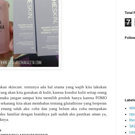
Total 
7
Follo
n skincare. tentunya ada hal utama yang wajib kita lakukan
ang akan kita gunakan di kulit, karena kondisi kulit setiap orang
 maka jangan sampai kita memilih produk hanya karena FOMO
Label
h sekarang kita akan membahas tentang glutathione yang berperan
WA
k emang udah aku coba dan yang belum aku coba merupakan
aku familiar dengan brandnya jadi sudah aku pastikan aman ya,
np
uknya.
Re
SK
s
cos