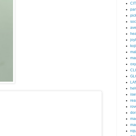
CI
pa
pic
soc
av
he
joy
koj
ma
mar
oxy
CL
GL
LA
he
isw
rea
rov
dor
ma
ma
roj