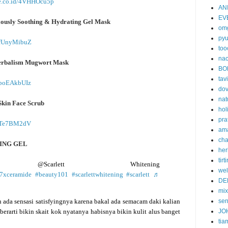
ee.co.id/4VHHOcu5p
AN
EV
riously Soothing & Hydrating Gel Mask
om
py
/6fUnyMibuZ
too
nac
Herbalism Mugwort Mask
BO
tavi
/6poEAkbUIz
do
nat
kin Face Scrub
hol
pra
/40Te7BM2dV
am
cha
ING GEL
her
tirti
carlett Whitening
wel
7xceramide
#beauty101
#scarlettwhitening
#scarlett
♬
DE
mi
 ada sensasi satisfyingnya karena bakal ada semacam daki kalian
se
 berarti bikin skait kok nyatanya habisnya bikin kulit alus banget
JO
tia