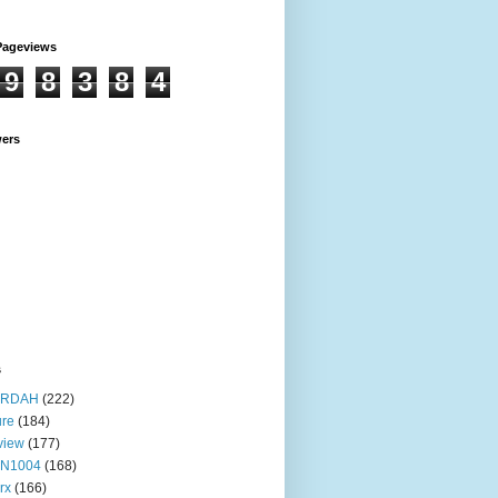
Pageviews
9
8
3
8
4
wers
s
RDAH
(222)
ure
(184)
view
(177)
IN1004
(168)
rx
(166)