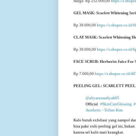
Harga: Rp 252.000,00
https://s.shop
GEL MASK:
Scarlett Whitening Se
Rp 39.000,00
https://s.shopee.co.id
CLAY MASK:
Scarlett Whitening 
Rp 39.000,00
https://s.shopee.co.id
FACE SCRUB: Herborist Juice For S
Rp 7.000,00
https://s.shopee.co.id
PEELING GEL: SCARLETT PEEL
@aliyatussadiyah05
@S
Official
#SkinCareGlowing
#
Aesthetic - Tollan Kim
Kalo butuh exfoliasi yang nampol dan
bisa pake exfo peeling gel ini, bukan
karena sel kulit mati keangkat.