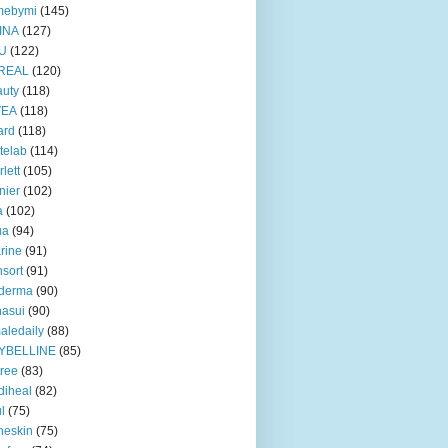
mebymi
(145)
INA
(127)
U
(122)
REAL
(120)
uty
(118)
VEA
(118)
ard
(118)
telab
(114)
rlett
(105)
nier
(102)
a
(102)
ua
(94)
rine
(91)
nsort
(91)
oderma
(90)
asui
(90)
aledaily
(88)
YBELLINE
(85)
tree
(83)
diheal
(82)
ul
(75)
heskin
(75)