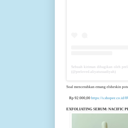
Sebuah kiriman dibagikan oleh pre
(@preloved.aliyatussadiyah)
Soal mencerahkan emang elsheskin pote
Rp 92.000,00
https://s.shopee.co.id
EXFOLIATING SERUM: NACIFIC P