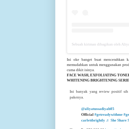
Sebuah kiriman dibagikan oleh Aliya
Ini oke banget buat mencerahkan 
memudahkan untuk menggunakan produk
cuma dikit isinya.
FACE WASH, EXFOLIATING TONE
WHITENING BRIGHTENING SERI
Ini banyak yang review positif si
pakenya.
@aliyatussadiyah05
@S
Official
#getreadywithme
#g
carlettbrightly
♬ She Share 