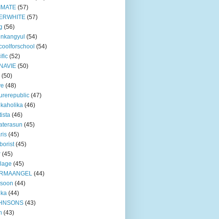
IMATE
(57)
ERWHITE
(57)
g
(56)
unkangyul
(54)
coolforschool
(54)
ific
(52)
NAVIE
(50)
(50)
ve
(48)
urerepublic
(47)
ikaholika
(46)
tista
(46)
aterasun
(45)
ris
(45)
borist
(45)
r
(45)
lage
(45)
RMAANGEL
(44)
xsoon
(44)
nka
(44)
HNSONS
(43)
m
(43)